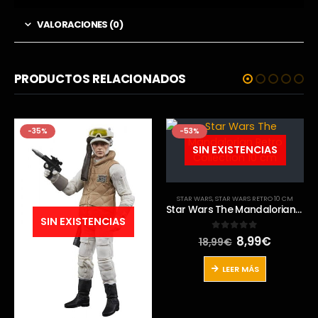
VALORACIONES (0)
PRODUCTOS RELACIONADOS
-35%
-53%
SIN EXISTENCIAS
STAR WARS
,
STAR WARS RETRO 10 CM
Star Wars The Mandalorian Retro Collection 10 cm
SIN EXISTENCIAS
El
El
8,99
€
0
out of 5
18,99
€
precio
precio
original
actual
LEER MÁS
era:
es:
18,99€.
8,99€.