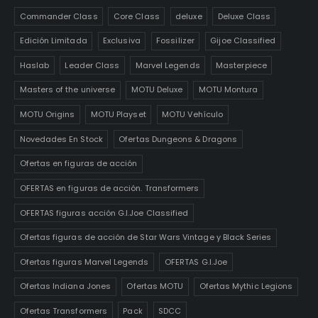
Commander Class
Core Class
deluxe
Deluxe Class
Edición Limitada
Exclusiva
Fossilizer
Gijoe Classified
Haslab
Leader Class
Marvel Legends
Masterpiece
Masters of the universe
MOTU Deluxe
MOTU Montura
MOTU Origins
MOTU Playset
MOTU Vehículo
Novedades En Stock
Ofertas Dungeons & Dragons
Ofertas en figuras de acción
OFERTAS en figuras de acción. Transformers
OFERTAS figuras acción G.I.Joe Classified
Ofertas figuras de acción de Star Wars Vintage y Black Series
Ofertas figuras Marvel Legends
OFERTAS G.I.Joe
Ofertas Indiana Jones
Ofertas MOTU
Ofertas Mythic Legions
Ofertas Transformers
Pack
SDCC