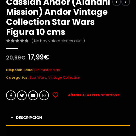
Cassian Andor (Aldhani
Mission) Andor Vintage
Collection Star Wars
Figura 10 cms
( No hay valoraciones aún. )
0
out of 5
El
El
17,99
€
20,99
€
precio
precio
original
actual
Disponibilidad:
Sin existencias
era:
es:
Categorías:
Star Wars
,
Vintage Collection
20,99€.
17,99€.
AÑADIR A LA LISTA DE DESEOS
DESCRIPCIÓN