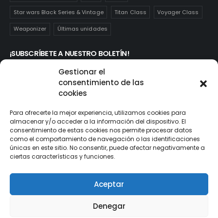
Star wars Black Series & Vintage
Titan Class
Voyager Class
Weaponizer
Últimas unidades
¡SUBSCRÍBETE A NUESTRO BOLETÍN!
Te mantendrás informado de las novedades y ofertas que
Gestionar el
realmente te interesan. Subscríbete aquí:
consentimiento de las
cookies
Para ofrecerte la mejor experiencia, utilizamos cookies para
almacenar y/o acceder a la información del dispositivo. El
consentimiento de estas cookies nos permite procesar datos
como el comportamiento de navegación o las identificaciones
únicas en este sitio. No consentir, puede afectar negativamente a
ciertas características y funciones.
Aceptar
© ActionToys.es 2021. All Rights Reserved
Denegar