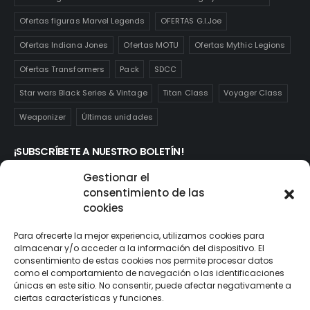
Ofertas figuras Marvel Legends
OFERTAS G.I.Joe
Ofertas Indiana Jones
Ofertas MOTU
Ofertas Mythic Legions
Ofertas Transformers
Pack
SDCC
Star wars Black Series & Vintage
Titan Class
Voyager Class
Weaponizer
Últimas unidades
¡SUBSCRÍBETE A NUESTRO BOLETÍN!
Te mantendrás informado de las novedades y ofertas que
Gestionar el
realmente te interesan. Subscríbete aquí:
consentimiento de las
cookies
Para ofrecerte la mejor experiencia, utilizamos cookies para
almacenar y/o acceder a la información del dispositivo. El
consentimiento de estas cookies nos permite procesar datos
como el comportamiento de navegación o las identificaciones
únicas en este sitio. No consentir, puede afectar negativamente a
ciertas características y funciones.