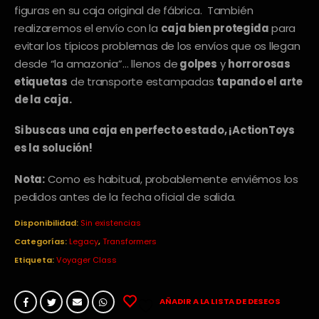
figuras en su caja original de fábrica. También
realizaremos el envío con la
caja bien protegida
para
evitar los típicos problemas de los envíos que os llegan
desde “la amazonia”… llenos de
golpes
y
horrorosas
etiquetas
de transporte estampadas
tapando el arte
de la caja.
Si buscas una caja en perfecto estado, ¡ActionToys
es la solución!
Nota:
Como es habitual, probablemente enviémos los
pedidos antes de la fecha oficial de salida.
Disponibilidad:
Sin existencias
Categorías:
Legacy
,
Transformers
Etiqueta:
Voyager Class
AÑADIR A LA LISTA DE DESEOS