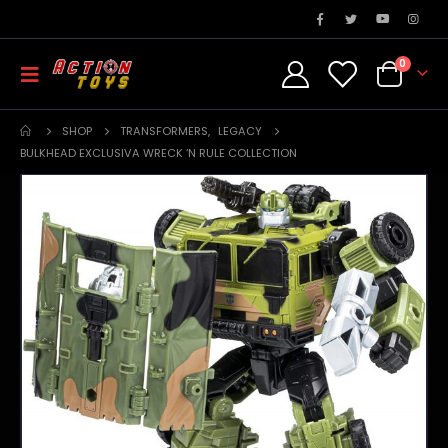
0
SHOP
TRANSFORMERS
,
LEGACY
BULKHEAD EXCLUSIVA WRECK ‘N RULE COLLECTION