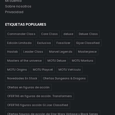
Mi cuenta
Sobre nosotros
Privacidad
ETIQUETAS POPULARES
Commander Class
Core Class
deluxe
Deluxe Class
Edición Limitada
Exclusiva
Fossilizer
Gijoe Classified
Haslab
Leader Class
Marvel Legends
Masterpiece
Masters of the universe
MOTU Deluxe
MOTU Montura
MOTU Origins
MOTU Playset
MOTU Vehículo
Novedades En Stock
Ofertas Dungeons & Dragons
Ofertas en figuras de acción
OFERTAS en figuras de acción. Transformers
OFERTAS figuras acción G.I.Joe Classified
Ofertas figuras de acción de Star Wars Vintage y Black Series