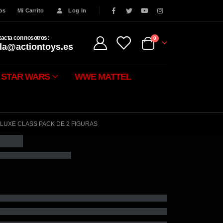
eos
Mi Carrito
Log In
acta con nosotros:
0
la@actiontoys.es
STAR WARS
WWE MATTEL
LUXE CLASS PACK DE 2 FIGURAS