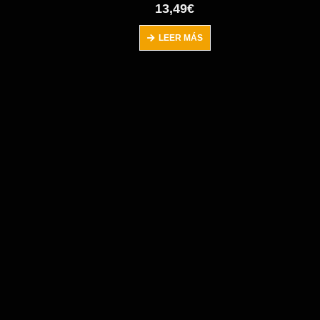
0
out of 5
13,49
€
LEER MÁS