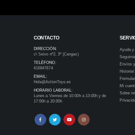
CONTACTO
SERVIC
DIRECCIÓN:
Ayuda y
c\ Seixo nº2, 3º (Cangas)
Seguimi
TELÉFONO:
Envíos y
616947674
Historia
EMAIL:
Formular
Hola@ActionToys.es
Mi cuen
HORARIO LABORAL:
Sobre no
Lunes a Viernes de 10:00h a 13:00h y de
Privacid
17:00h a 20:00h