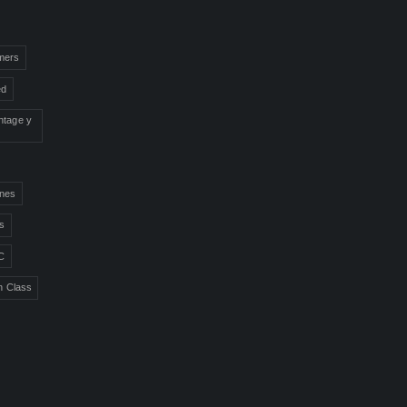
mers
ed
ntage y
ones
ns
C
n Class