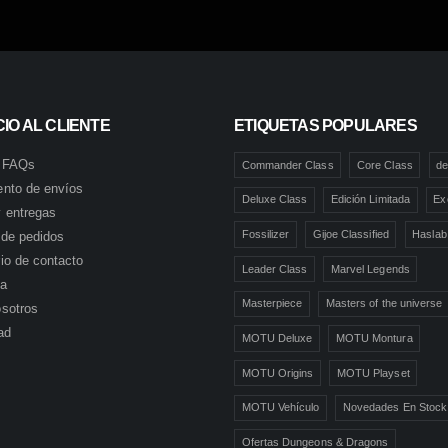
IO AL CLIENTE
ETIQUETAS POPULARES
 FAQs
Commander Class
Core Class
de
ento de envíos
Deluxe Class
Edición Limitada
Ex
 entregas
Fossilizer
Gijoe Classified
Haslab
l de pedidos
io de contacto
Leader Class
Marvel Legends
ta
Masterpiece
Masters of the universe
sotros
ad
MOTU Deluxe
MOTU Montura
MOTU Origins
MOTU Playset
MOTU Vehículo
Novedades En Stock
Ofertas Dungeons & Dragons