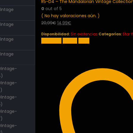
R5-D4 – The Mandalorian Vintage Collection
0
out of 5
( No hay valoraciones aún. )
El
El
20,99
€
14,99
€
precio
precio
Disponibilidad:
Sin existencias
Categorías:
Star 
original
actual
Facebook
Twitter
Email
era:
es:
20,99€.
14,99€.