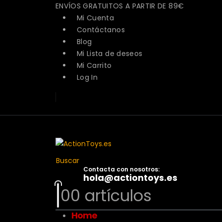
ENVÍOS GRATUITOS A PARTIR DE 89€
Mi Cuenta
Contáctanos
Blog
Mi Lista de deseos
Mi Carrito
Log In
Buscar
Contacta con nosotros:
hola@actiontoys.es
0
0 artículos
Home