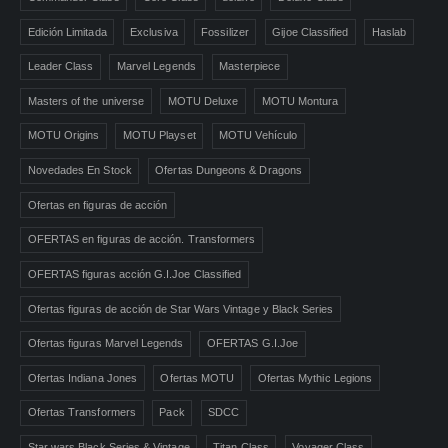
Edición Limitada
Exclusiva
Fossilizer
Gijoe Classified
Haslab
Leader Class
Marvel Legends
Masterpiece
Masters of the universe
MOTU Deluxe
MOTU Montura
MOTU Origins
MOTU Playset
MOTU Vehículo
Novedades En Stock
Ofertas Dungeons & Dragons
Ofertas en figuras de acción
OFERTAS en figuras de acción. Transformers
OFERTAS figuras acción G.I.Joe Classified
Ofertas figuras de acción de Star Wars Vintage y Black Series
Ofertas figuras Marvel Legends
OFERTAS G.I.Joe
Ofertas Indiana Jones
Ofertas MOTU
Ofertas Mythic Legions
Ofertas Transformers
Pack
SDCC
Star wars Black Series & Vintage
Titan Class
Voyager Class