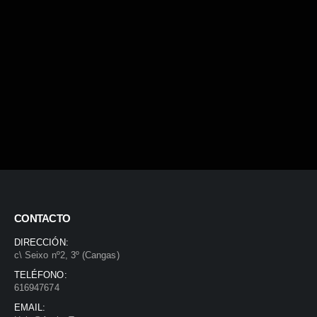
CONTACTO
DIRECCIÓN:
c\ Seixo nº2, 3º (Cangas)
TELÉFONO:
616947674
EMAIL: