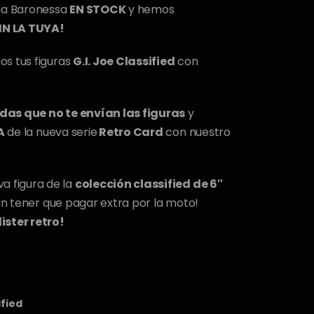
la Baronessa
EN STOCK
y hemos
IN LA TUYA!
s tus figuras
G.I. Joe Classified
con
das que no te envían las figuras
y
A
de la nueva serie
Retro Card
con nuestro
va figura de la
colección classified de 6″
in tener que pagar extra por la moto!
ister retro!
ified