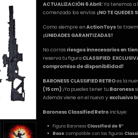
original
actual
ACTUALIZACIÓN 6 Abril:
Ya tenemos a 
era:
es:
comenzado los envíos
¡NO TE QUEDES S
29,95€.
11,90€.
Como siempre en
ActionToys
te traemo
¡UNIDADES GARANTIZADAS!
No corras
riesgos innecesarios en tien
reserva tu figura
CLASSIFIED
EXCLUSIV
compromiso de disponibilidad!
BARONESS CLASSIFIED RETRO
es la nue
(15 cm)
¡Ya puedes tener tu
Baroness
s
Además viene en el nuevo y
exclusivo bl
Baroness Classified Retro
incluye:
Figura Baroness
Classified de 6″
Base
compatible con las figuras
Class