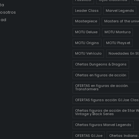
ta
Leader Class
Marvel Legends
osotros
dad
Masterpiece
Masters of the univ
MOTU Deluxe
MOTU Montura
MOTU Origins
MOTU Playset
MOTU Vehículo
Novedades En St
Ofertas Dungeons & Dragons
Ofertas en figuras de acción
OFERTAS en figuras de acción.
Transformers
OFERTAS figuras acción G.I.Joe Clas
Ofertas figuras de acción de Star 
Vintage y Black Series
Ofertas figuras Marvel Legends
OFERTAS G.I.Joe
Ofertas Indiana