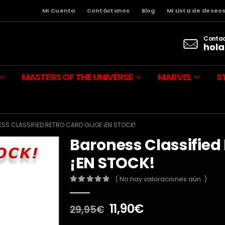
Mi Cuenta
Contáctanos
Blog
Mi Lista de deseo
Contac
hola
MASTERS OF THE UNIVERSE
MARVEL
S
SS CLASSIFIED RETRO CARD GIJOE ¡EN STOCK!
Baroness Classified
¡EN STOCK!
( No hay valoraciones aún. )
0
out of 5
El
El
11,90
€
29,95
€
precio
precio