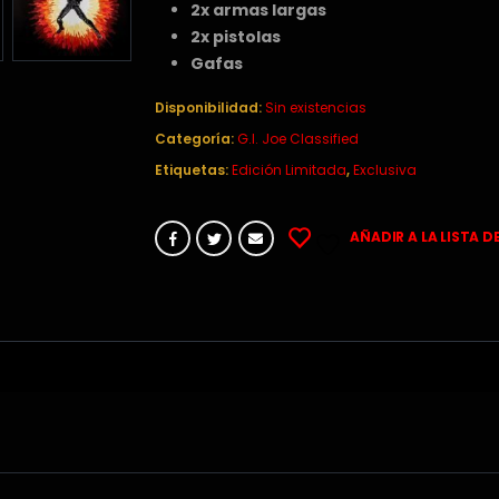
2x armas largas
2x pistolas
Gafas
Disponibilidad:
Sin existencias
Categoría:
G.I. Joe Classified
Etiquetas:
Edición Limitada
,
Exclusiva
AÑADIR A LA LISTA D