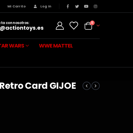
s
Mi Carrito
Log In
ta con nosotros:
0
@actiontoys.es
TAR WARS
WWE MATTEL
 Retro Card GIJOE