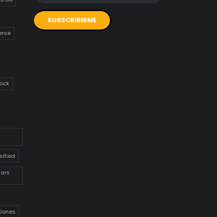
erse
ock
sified
Wars
 Jones