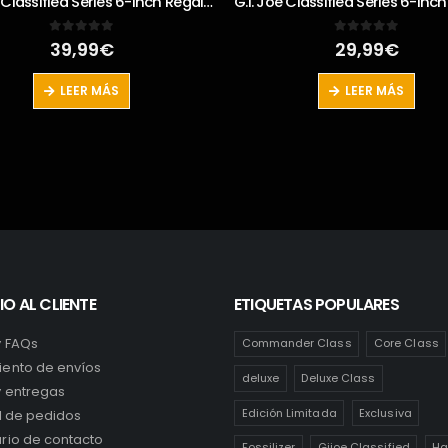
G.I. Joe Classified Series 6-Inch Gung Ho Action Figure
0
out of 5
0
out of 5
29,99
€
26,95
€
LEER MÁS
LEER MÁS
IO AL CLIENTE
ETIQUETAS POPULARES
y FAQs
Commander Class
Core Class
ento de envíos
deluxe
Deluxe Class
y entregas
Edición Limitada
Exclusiva
al de pedidos
rio de contacto
Fossilizer
Gijoe Classified
Ha