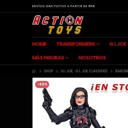
ENVÍOS GRATUITOS A PARTIR DE 89€
HOME
TRANSFORMERS
G.I.JOE
MÁS FIGURAS
NOSOTROS
SHOP
G.I.JOE
,
G.I. JOE CLASSIFIED
BARONE
-60%