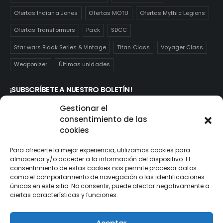
Ofertas Indiana Jones
Ofertas MOTU
Ofertas Mythic Legions
Ofertas Transformers
Pack
SDCC
Star wars Black Series & Vintage
Titan Class
Voyager Class
Weaponizer
Últimas unidades
¡SUBSCRÍBETE A NUESTRO BOLETÍN!
Te mantendrás informado de las novedades y ofertas que
Gestionar el
realmente te interesan. Subscríbete aquí:
consentimiento de las
cookies
Para ofrecerte la mejor experiencia, utilizamos cookies para
almacenar y/o acceder a la información del dispositivo. El
consentimiento de estas cookies nos permite procesar datos
como el comportamiento de navegación o las identificaciones
únicas en este sitio. No consentir, puede afectar negativamente a
ciertas características y funciones.