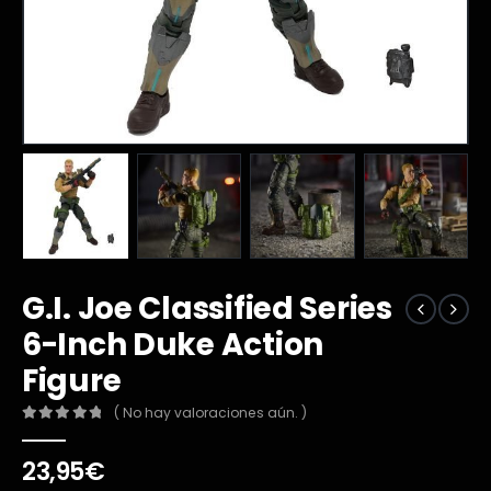
G.I. Joe Classified Series
6-Inch Duke Action
Figure
( No hay valoraciones aún. )
0
out of 5
23,95
€