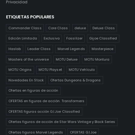
Privacidad
ETIQUETAS POPULARES
Commander Class
Core Class
deluxe
Deluxe Class
Edición Limitada
Exclusiva
Fossilizer
Gijoe Classified
Haslab
Leader Class
Marvel Legends
Masterpiece
Masters of the universe
MOTU Deluxe
MOTU Montura
MOTU Origins
MOTU Playset
MOTU Vehículo
Novedades En Stock
Ofertas Dungeons & Dragons
Ofertas en figuras de acción
OFERTAS en figuras de acción. Transformers
OFERTAS figuras acción G.I.Joe Classified
Ofertas figuras de acción de Star Wars Vintage y Black Series
Ofertas figuras Marvel Legends
OFERTAS G.I.Joe