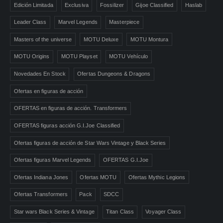
Edición Limitada
Exclusiva
Fossilizer
Gijoe Classified
Haslab
Leader Class
Marvel Legends
Masterpiece
Masters of the universe
MOTU Deluxe
MOTU Montura
MOTU Origins
MOTU Playset
MOTU Vehículo
Novedades En Stock
Ofertas Dungeons & Dragons
Ofertas en figuras de acción
OFERTAS en figuras de acción. Transformers
OFERTAS figuras acción G.I.Joe Classified
Ofertas figuras de acción de Star Wars Vintage y Black Series
Ofertas figuras Marvel Legends
OFERTAS G.I.Joe
Ofertas Indiana Jones
Ofertas MOTU
Ofertas Mythic Legions
Ofertas Transformers
Pack
SDCC
Star wars Black Series & Vintage
Titan Class
Voyager Class