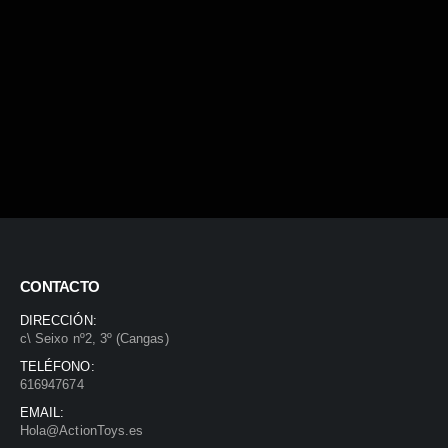
CONTACTO
DIRECCIÓN:
c\ Seixo nº2, 3º (Cangas)
TELÉFONO:
616947674
EMAIL:
Hola@ActionToys.es