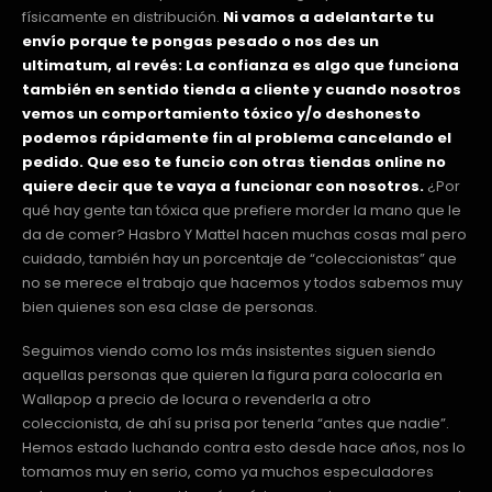
físicamente en distribución.
Ni vamos a adelantarte tu
envío porque te pongas pesado o nos des un
ultimatum, al revés: La confianza es algo que funciona
también en sentido tienda a cliente y cuando nosotros
vemos un comportamiento tóxico y/o deshonesto
podemos rápidamente fin al problema cancelando el
pedido. Que eso te funcio con otras tiendas online no
quiere decir que te vaya a funcionar con nosotros.
¿Por
qué hay gente tan tóxica que prefiere morder la mano que le
da de comer? Hasbro Y Mattel hacen muchas cosas mal pero
cuidado, también hay un porcentaje de “coleccionistas” que
no se merece el trabajo que hacemos y todos sabemos muy
bien quienes son esa clase de personas.
Seguimos viendo como los más insistentes siguen siendo
aquellas personas que quieren la figura para colocarla en
Wallapop a precio de locura o revenderla a otro
coleccionista, de ahí su prisa por tenerla “antes que nadie”.
Hemos estado luchando contra esto desde hace años, nos lo
tomamos muy en serio, como ya muchos especuladores