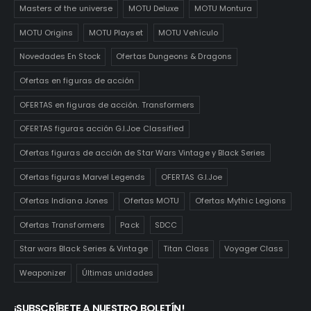
Masters of the universe
MOTU Deluxe
MOTU Montura
MOTU Origins
MOTU Playset
MOTU Vehículo
Novedades En Stock
Ofertas Dungeons & Dragons
Ofertas en figuras de acción
OFERTAS en figuras de acción. Transformers
OFERTAS figuras acción G.I.Joe Classified
Ofertas figuras de acción de Star Wars Vintage y Black Series
Ofertas figuras Marvel Legends
OFERTAS G.I.Joe
Ofertas Indiana Jones
Ofertas MOTU
Ofertas Mythic Legions
Ofertas Transformers
Pack
SDCC
Star wars Black Series & Vintage
Titan Class
Voyager Class
Weaponizer
Últimas unidades
¡SUBSCRÍBETE A NUESTRO BOLETÍN!