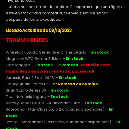
inventario, etc…
– ¡Servimos por orden de pedido! Si esperas a que una figura
esté en stock para comprarla, tu envío siempre saldrá
después de los pre-pedidos.
Listado Actualizado 09/10/2023
TRANSFORMERS
Wheeljack Studio Series Rise Of The Beasts –
En stock
Megatron WFC Gamer Edition –
En stock
Ultra Magnus –
En stock – 1ª Remesa.
Atención esta
figura llega en varias remesas, paciencia!
Jurassic Park 2 Pack 2023 –
En stock
Frenzy Studio Series 86 –
2º Remesa
en camino
Snarl Studio Series 86 –
En stock
Titan Nemesis Legacy –
En stock
Victory Saber EXCLUSIVA Unidades Extra –
En stock
Scorponok Titan Class (sólo 2 unidades disponibles) –
En
stock
Jetfire Commander Class (sólo 2 unidades disponibles)
–
En
stock