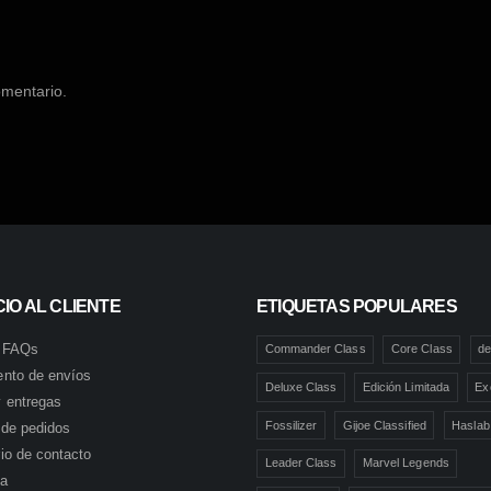
omentario.
IO AL CLIENTE
ETIQUETAS POPULARES
 FAQs
Commander Class
Core Class
de
ento de envíos
Deluxe Class
Edición Limitada
Ex
 entregas
Fossilizer
Gijoe Classified
Haslab
l de pedidos
io de contacto
Leader Class
Marvel Legends
ta