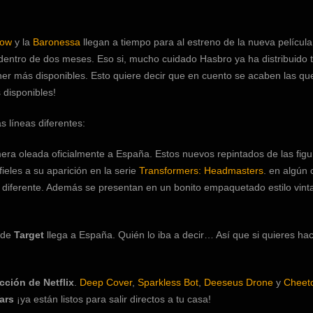
dow
y la
Baronessa
llegan a tiempo para al estreno de la nueva película
dentro de dos meses. Eso si, mucho cuidado Hasbro ya ha distribuido 
ener más disponibles. Esto quiere decir que en cuento se acaben las qu
 disponibles!
líneas diferentes:
mera oleada oficialmente a España. Estos nuevos repintados de las fig
ieles a su aparición en la serie
Transformers: Headmasters
. en algún 
diferente. Además se presentan en un bonito empaquetado estilo vint
 de
Target
llega a España. Quién lo iba a decir… Así que si quieres ha
cción de Netflix
.
Deep Cover
,
Sparkless Bot
,
Deeseus Drone
y
Cheet
ars
¡ya están listos para salir directos a tu casa!