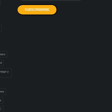
mers
ed
ntage y
ones
ns
C