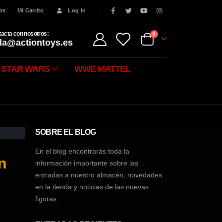
eos
Mi Carrito
Log In
acta con nosotros:
0
la@actiontoys.es
STAR WARS
WWE MATTEL
SOBRE EL BLOG
En el blog encontrarás toda la
n
información importante sobre las
entradas a nuestro almacén, novedades
en la tienda y noticias de las nuevas
figuras