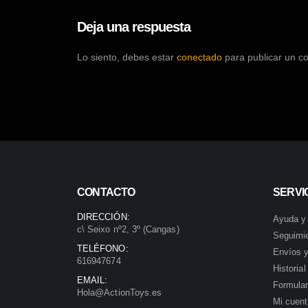
Deja una respuesta
Lo siento, debes estar
conectado
para publicar un c
CONTACTO
SERVIC
DIRECCIÓN:
Ayuda y
c\ Seixo nº2, 3º (Cangas)
Seguimi
TELÉFONO:
Envíos y
616947674
Historia
EMAIL:
Formular
Hola@ActionToys.es
Mi cuen