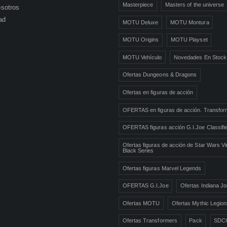
Masterpiece
Masters of the universe
sotros
ad
MOTU Deluxe
MOTU Montura
MOTU Origins
MOTU Playset
MOTU Vehículo
Novedades En Stock
Ofertas Dungeons & Dragons
Ofertas en figuras de acción
OFERTAS en figuras de acción. Transfor
OFERTAS figuras acción G.I.Joe Classifi
Ofertas figuras de acción de Star Wars Vi
Black Series
Ofertas figuras Marvel Legends
OFERTAS G.I.Joe
Ofertas Indiana J
Ofertas MOTU
Ofertas Mythic Legio
Ofertas Transformers
Pack
SDC