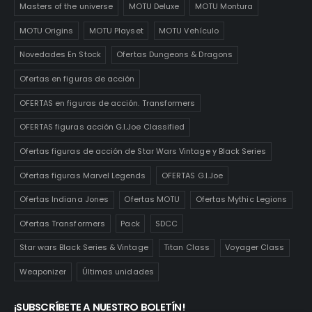
Masters of the universe
MOTU Deluxe
MOTU Montura
MOTU Origins
MOTU Playset
MOTU Vehículo
Novedades En Stock
Ofertas Dungeons & Dragons
Ofertas en figuras de acción
OFERTAS en figuras de acción. Transformers
OFERTAS figuras acción G.I.Joe Classified
Ofertas figuras de acción de Star Wars Vintage y Black Series
Ofertas figuras Marvel Legends
OFERTAS G.I.Joe
Ofertas Indiana Jones
Ofertas MOTU
Ofertas Mythic Legions
Ofertas Transformers
Pack
SDCC
Star wars Black Series & Vintage
Titan Class
Voyager Class
Weaponizer
Últimas unidades
¡SUBSCRÍBETE A NUESTRO BOLETÍN!