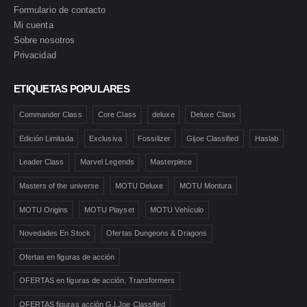
Formulario de contacto
Mi cuenta
Sobre nosotros
Privacidad
ETIQUETAS POPULARES
Commander Class
Core Class
deluxe
Deluxe Class
Edición Limitada
Exclusiva
Fossilizer
Gijoe Classified
Haslab
Leader Class
Marvel Legends
Masterpiece
Masters of the universe
MOTU Deluxe
MOTU Montura
MOTU Origins
MOTU Playset
MOTU Vehículo
Novedades En Stock
Ofertas Dungeons & Dragons
Ofertas en figuras de acción
OFERTAS en figuras de acción. Transformers
OFERTAS figuras acción G.I.Joe Classified