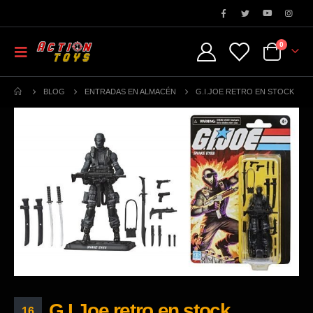
0
BLOG
ENTRADAS EN ALMACÉN
G.I.JOE RETRO EN STOCK
G.I.Joe retro en stock
16