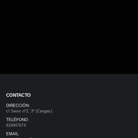
CONTACTO
DIRECCIÓN:
c\ Seixo nº2, 3º (Cangas)
TELÉFONO:
616947674
EMAIL: