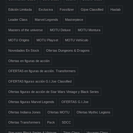
Edición Limitada
Exclusiva
Fossilizer
Gijoe Classified
Haslab
Leader Class
Marvel Legends
Masterpiece
Masters of the universe
MOTU Deluxe
MOTU Montura
MOTU Origins
MOTU Playset
MOTU Vehículo
Novedades En Stock
Ofertas Dungeons & Dragons
Ofertas en figuras de acción
OFERTAS en figuras de acción. Transformers
OFERTAS figuras acción G.I.Joe Classified
Ofertas figuras de acción de Star Wars Vintage y Black Series
Ofertas figuras Marvel Legends
OFERTAS G.I.Joe
Ofertas Indiana Jones
Ofertas MOTU
Ofertas Mythic Legions
Ofertas Transformers
Pack
SDCC
Star wars Black Series & Vintage
Titan Class
Voyager Class