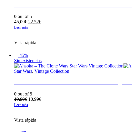
Carbonized Paz Vizsla Black Series The Mandal
0
out of 5
El
El
45,00
€
22,52
€
precio
precio
Leer más
original
actual
era:
es:
Vista rápida
45,00€.
22,52€.
-45%
Sin existencias
Star Wars
,
Vintage Collection
Ahsoka – The Clone Wars Star Wars Vintage Col
0
out of 5
El
El
19,99
€
10,99
€
precio
precio
Leer más
original
actual
era:
es:
Vista rápida
19,99€.
10,99€.