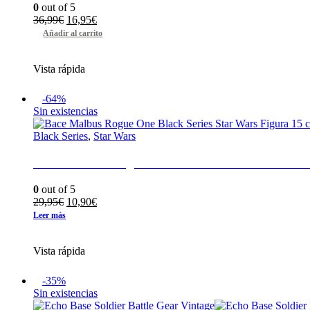
0
out of 5
El
El
36,99
€
16,95
€
precio
precio
Añadir al carrito
original
actual
era:
es:
Vista rápida
36,99€.
16,95€.
-64%
Sin existencias
Black Series
,
Star Wars
Bace Malbus Rogue One Black Series Star Wars
0
out of 5
El
El
29,95
€
10,90
€
precio
precio
Leer más
original
actual
era:
es:
Vista rápida
29,95€.
10,90€.
-35%
Sin existencias