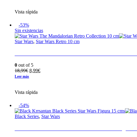
original
actual
era:
es:
Vista rápida
29,95€.
10,90€.
-53%
Sin existencias
Star Wars
,
Star Wars Retro 10 cm
Star Wars The Mandalorian Retro Collection 10
0
out of 5
El
El
18,99
€
8,99
€
precio
precio
Leer más
original
actual
era:
es:
Vista rápida
18,99€.
8,99€.
-54%
Black Series
,
Star Wars
Black Krrsantan Black Series Star Wars Figura 