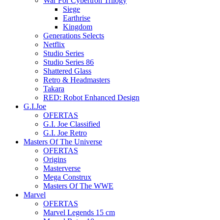
War For Cybertron Trilogy
Siege
Earthrise
Kingdom
Generations Selects
Netflix
Studio Series
Studio Series 86
Shattered Glass
Retro & Headmasters
Takara
RED: Robot Enhanced Design
G.I.Joe
OFERTAS
G.I. Joe Classified
G.I. Joe Retro
Masters Of The Universe
OFERTAS
Origins
Masterverse
Mega Construx
Masters Of The WWE
Marvel
OFERTAS
Marvel Legends 15 cm