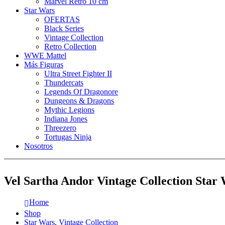
Marvel Retro 10 cm
Star Wars
OFERTAS
Black Series
Vintage Collection
Retro Collection
WWE Mattel
Más Figuras
Ultra Street Fighter II
Thundercats
Legends Of Dragonore
Dungeons & Dragons
Mythic Legions
Indiana Jones
Threezero
Tortugas Ninja
Nosotros
Vel Sartha Andor Vintage Collection Star
Home
Shop
Star Wars
,
Vintage Collection