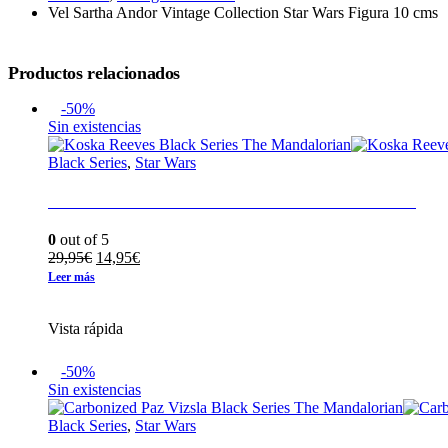
Vel Sartha Andor Vintage Collection Star Wars Figura 10 cms
Productos relacionados
-50%
Sin existencias
Black Series
,
Star Wars
Koska Reeves Black Series The Mandalorian
0
out of 5
El
El
29,95
€
14,95
€
precio
precio
Leer más
original
actual
era:
es:
Vista rápida
29,95€.
14,95€.
-50%
Sin existencias
Black Series
,
Star Wars