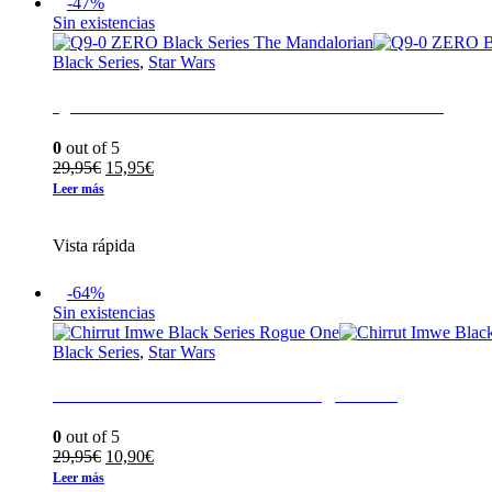
-47%
Sin existencias
Black Series
,
Star Wars
Q9-0 ZERO Black Series The Mandalorian
0
out of 5
El
El
29,95
€
15,95
€
precio
precio
Leer más
original
actual
era:
es:
Vista rápida
29,95€.
15,95€.
-64%
Sin existencias
Black Series
,
Star Wars
Chirrut Imwe Black Series Rogue One
0
out of 5
El
El
29,95
€
10,90
€
precio
precio
Leer más