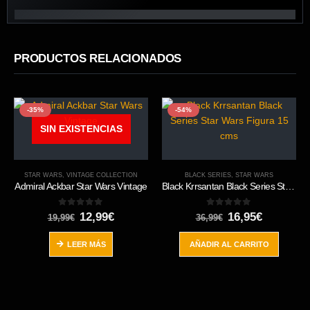
PRODUCTOS RELACIONADOS
-35%
-54%
SIN EXISTENCIAS
STAR WARS
,
VINTAGE COLLECTION
BLACK SERIES
,
STAR WARS
Admiral Ackbar Star Wars Vintage
Black Krrsantan Black Series Star Wars Figura 15 cms
0
out of 5
0
out of 5
El
El
El
El
12,99
€
16,95
€
19,99
€
36,99
€
precio
precio
precio
precio
original
actual
original
actual
LEER MÁS
AÑADIR AL CARRITO
era:
es:
era:
es:
19,99€.
12,99€.
36,99€.
16,95€.