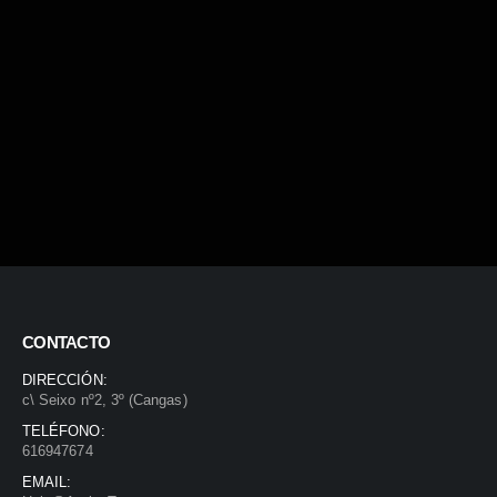
CONTACTO
DIRECCIÓN:
c\ Seixo nº2, 3º (Cangas)
TELÉFONO:
616947674
EMAIL: