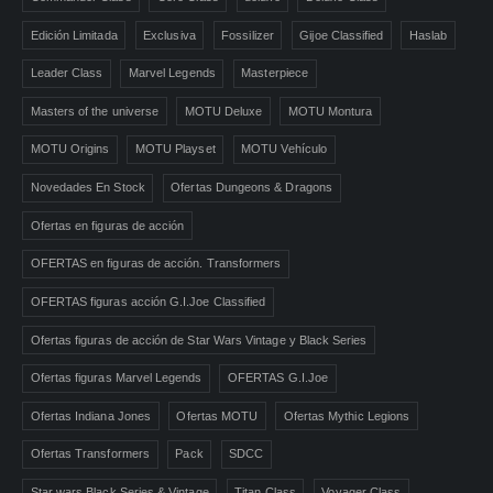
Edición Limitada
Exclusiva
Fossilizer
Gijoe Classified
Haslab
Leader Class
Marvel Legends
Masterpiece
Masters of the universe
MOTU Deluxe
MOTU Montura
MOTU Origins
MOTU Playset
MOTU Vehículo
Novedades En Stock
Ofertas Dungeons & Dragons
Ofertas en figuras de acción
OFERTAS en figuras de acción. Transformers
OFERTAS figuras acción G.I.Joe Classified
Ofertas figuras de acción de Star Wars Vintage y Black Series
Ofertas figuras Marvel Legends
OFERTAS G.I.Joe
Ofertas Indiana Jones
Ofertas MOTU
Ofertas Mythic Legions
Ofertas Transformers
Pack
SDCC
Star wars Black Series & Vintage
Titan Class
Voyager Class