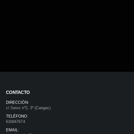
CONTACTO
DIRECCIÓN:
c\ Seixo nº2, 3º (Cangas)
TELÉFONO:
616947674
EMAIL: