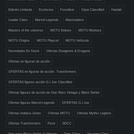
Edición Limitada
Exclusiva
Fossilizer
Gijoe Classified
Haslab
Leader Class
Marvel Legends
Masterpiece
Masters of the universe
MOTU Deluxe
MOTU Montura
MOTU Origins
MOTU Playset
MOTU Vehículo
Novedades En Stock
Ofertas Dungeons & Dragons
Ofertas en figuras de acción
OFERTAS en figuras de acción. Transformers
OFERTAS figuras acción G.I.Joe Classified
Ofertas figuras de acción de Star Wars Vintage y Black Series
Ofertas figuras Marvel Legends
OFERTAS G.I.Joe
Ofertas Indiana Jones
Ofertas MOTU
Ofertas Mythic Legions
Ofertas Transformers
Pack
SDCC
Star wars Black Series & Vintage
Titan Class
Voyager Class