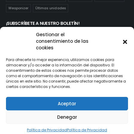
Weaponizer
Últimas unidades
¡SUBSCRÍBETE A NUESTRO BOLETÍN!
Te mantendrás informado de las novedades y ofertas que
Gestionar el
realmente te interesan. Subscríbete aquí:
consentimiento de las
cookies
Para ofrecerte la mejor experiencia, utilizamos cookies para
almacenar y/o acceder a la información del dispositivo. El
consentimiento de estas cookies nos permite procesar datos
como el comportamiento de navegación o las identificaciones
únicas en este sitio. No consentir, puede afectar negativamente a
ciertas características y funciones.
Aceptar
© ActionToys.es 2021. All Rights Reserved
Denegar
Política de Privacidad
Política de Privacidad