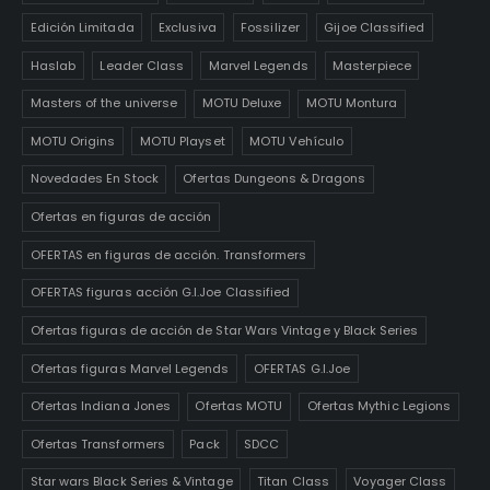
Edición Limitada
Exclusiva
Fossilizer
Gijoe Classified
Haslab
Leader Class
Marvel Legends
Masterpiece
Masters of the universe
MOTU Deluxe
MOTU Montura
MOTU Origins
MOTU Playset
MOTU Vehículo
Novedades En Stock
Ofertas Dungeons & Dragons
Ofertas en figuras de acción
OFERTAS en figuras de acción. Transformers
OFERTAS figuras acción G.I.Joe Classified
Ofertas figuras de acción de Star Wars Vintage y Black Series
Ofertas figuras Marvel Legends
OFERTAS G.I.Joe
Ofertas Indiana Jones
Ofertas MOTU
Ofertas Mythic Legions
Ofertas Transformers
Pack
SDCC
Star wars Black Series & Vintage
Titan Class
Voyager Class