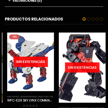
VALORACIONES (0)
PRODUCTOS RELACIONADOS
-3%
SIN EXISTENCIAS
SIN EXISTENCIAS
EARTHRISE
,
TRANSFORMERS
,
WAR FOR CYBERTRON TRILOGY
WFC-E24 SKY LYNX COMMANDER CLASS TRANSFORMERS GENERATIONS WAR FOR CYBERTRON EARTHRISE CHAPTER
EARTHRISE
,
TRANSFORMERS
,
WAR FOR CYBERTRON TRILOGY