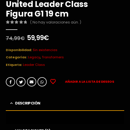
United Leader Class
Figura G1 19 cm
( No hay valoraciones aún. )
0
out of 5
El
El
59,99
€
74,99
€
precio
precio
original
actual
Disponibilidad:
Sin existencias
era:
es:
Categorías:
Legacy
,
Transformers
74,99€.
59,99€.
Etiqueta:
Leader Class
AÑADIR A LA LISTA DE DESEOS
DESCRIPCIÓN