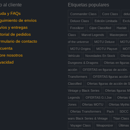
o al cliente
Etiquetas populares
uda y FAQs
Commander Class
Core Class
delu
guimiento de envíos
Deluxe Class
Edición Limitada
Excl
víos y entregas
Fossilizer
Gijoe Classified
Haslab
torial de pedidos
Class
Marvel Legends
Masterpiece
rmulario de contacto
of the universe
MOTU Deluxe
MOTU 
 cuenta
MOTU Origins
MOTU Playset
MOT
bre nosotros
Vehículo
Novedades En Stock
Ofert
ivacidad
Dungeons & Dragons
Ofertas en figuras
acción
OFERTAS en figuras de acción.
Transformers
OFERTAS figuras acción 
Classified
Ofertas figuras de acción de 
Vintage y Black Series
Ofertas figuras M
Legends
OFERTAS G.I.Joe
Ofertas 
Jones
Ofertas MOTU
Ofertas Mythic
Ofertas Transformers
Pack
SDCC
wars Black Series & Vintage
Titan Class
Voyager Class
Weaponizer
Últimas