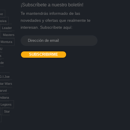
¡Subscríbete a nuestro boletín!
Te mantendrás informado de las
xe
novedades y ofertas que realmente te
usiva
interesan. Subscríbete aquí:
Leader
Masters
Montura
U
as
 de
G.I.Joe
Star Wars
arvel
Indiana
 Legions
Star