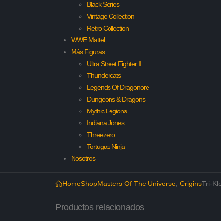
Black Series
Vintage Collection
Retro Collection
WWE Mattel
Más Figuras
Ultra Street Fighter II
Thundercats
Legends Of Dragonore
Dungeons & Dragons
Mythic Legions
Indiana Jones
Threezero
Tortugas Ninja
Nosotros
Home
Shop
Masters Of The Universe
,
Origins
Tri-Kl
Productos relacionados