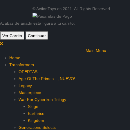
© ActionToys.es 2021. All Rights Reserved
Acabas de añadir esta figura a tu carrito:
Ver Carrito
Continuar
Main Menu
Home
Transformers
OFERTAS
Age Of The Primes – ¡NUEVO!
Legacy
Masterpiece
War For Cybertron Trilogy
Siege
Earthrise
Kingdom
Generations Selects