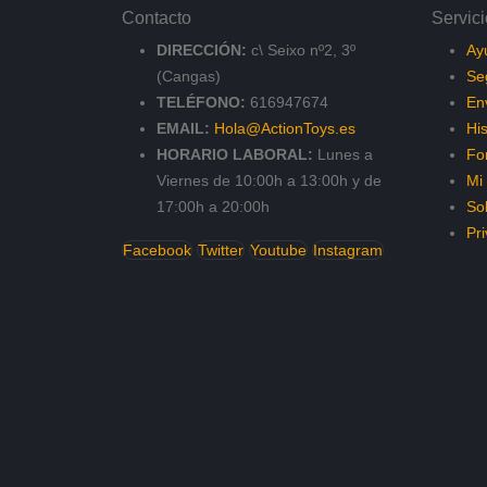
Contacto
Servici
DIRECCIÓN:
c\ Seixo nº2, 3º
Ay
(Cangas)
Se
TELÉFONO:
616947674
En
EMAIL:
Hola@ActionToys.es
His
HORARIO LABORAL:
Lunes a
Fo
Viernes de 10:00h a 13:00h y de
Mi
17:00h a 20:00h
So
Pr
Facebook
Twitter
Youtube
Instagram