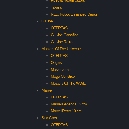
Retro & Headmasters
Takara
RED: Robot Enhanced Design
G.I.Joe
OFERTAS
G.I. Joe Classified
G.I. Joe Retro
Masters Of The Universe
OFERTAS
Origins
Masterverse
Mega Construx
Masters Of The WWE
Marvel
OFERTAS
Marvel Legends 15 cm
Marvel Retro 10 cm
Star Wars
OFERTAS