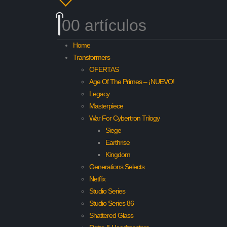
0
0 artículos
Home
Transformers
OFERTAS
Age Of The Primes – ¡NUEVO!
Legacy
Masterpiece
War For Cybertron Trilogy
Siege
Earthrise
Kingdom
Generations Selects
Netflix
Studio Series
Studio Series 86
Shattered Glass