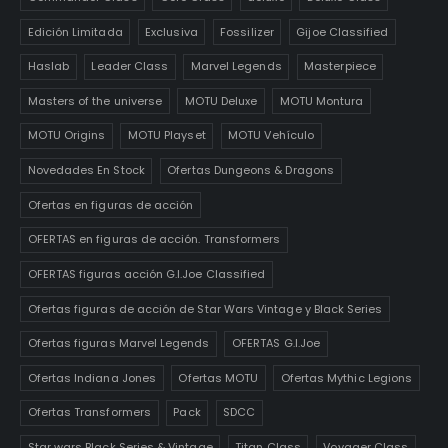
Edición Limitada
Exclusiva
Fossilizer
Gijoe Classified
Haslab
Leader Class
Marvel Legends
Masterpiece
Masters of the universe
MOTU Deluxe
MOTU Montura
MOTU Origins
MOTU Playset
MOTU Vehículo
Novedades En Stock
Ofertas Dungeons & Dragons
Ofertas en figuras de acción
OFERTAS en figuras de acción. Transformers
OFERTAS figuras acción G.I.Joe Classified
Ofertas figuras de acción de Star Wars Vintage y Black Series
Ofertas figuras Marvel Legends
OFERTAS G.I.Joe
Ofertas Indiana Jones
Ofertas MOTU
Ofertas Mythic Legions
Ofertas Transformers
Pack
SDCC
Star wars Black Series & Vintage
Titan Class
Voyager Class