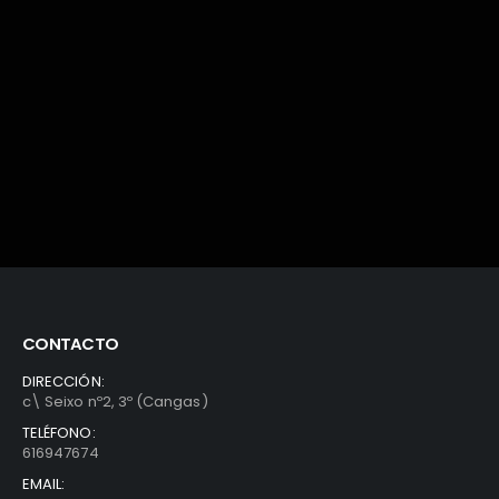
CONTACTO
DIRECCIÓN:
c\ Seixo nº2, 3º (Cangas)
TELÉFONO:
616947674
EMAIL: