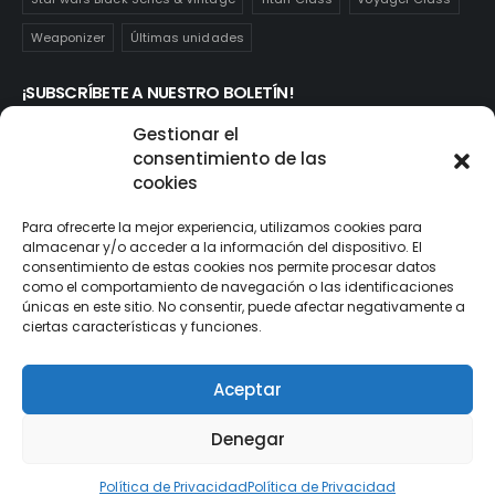
Weaponizer
Últimas unidades
¡SUBSCRÍBETE A NUESTRO BOLETÍN!
Te mantendrás informado de las novedades y ofertas que
Gestionar el
realmente te interesan. Subscríbete aquí:
consentimiento de las
cookies
Para ofrecerte la mejor experiencia, utilizamos cookies para
almacenar y/o acceder a la información del dispositivo. El
consentimiento de estas cookies nos permite procesar datos
como el comportamiento de navegación o las identificaciones
únicas en este sitio. No consentir, puede afectar negativamente a
ciertas características y funciones.
Aceptar
© ActionToys.es 2021. All Rights Reserved
Denegar
Política de Privacidad
Política de Privacidad