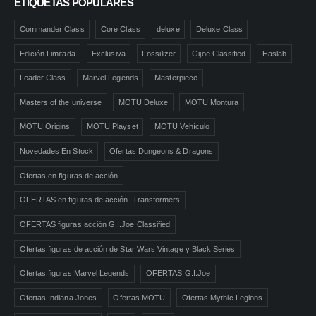
ETIQUETAS POPULARES
Commander Class
Core Class
deluxe
Deluxe Class
Edición Limitada
Exclusiva
Fossilizer
Gijoe Classified
Haslab
Leader Class
Marvel Legends
Masterpiece
Masters of the universe
MOTU Deluxe
MOTU Montura
MOTU Origins
MOTU Playset
MOTU Vehículo
Novedades En Stock
Ofertas Dungeons & Dragons
Ofertas en figuras de acción
OFERTAS en figuras de acción. Transformers
OFERTAS figuras acción G.I.Joe Classified
Ofertas figuras de acción de Star Wars Vintage y Black Series
Ofertas figuras Marvel Legends
OFERTAS G.I.Joe
Ofertas Indiana Jones
Ofertas MOTU
Ofertas Mythic Legions