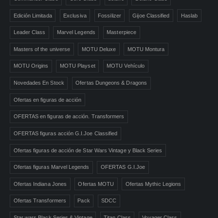
Edición Limitada
Exclusiva
Fossilizer
Gijoe Classified
Haslab
Leader Class
Marvel Legends
Masterpiece
Masters of the universe
MOTU Deluxe
MOTU Montura
MOTU Origins
MOTU Playset
MOTU Vehículo
Novedades En Stock
Ofertas Dungeons & Dragons
Ofertas en figuras de acción
OFERTAS en figuras de acción. Transformers
OFERTAS figuras acción G.I.Joe Classified
Ofertas figuras de acción de Star Wars Vintage y Black Series
Ofertas figuras Marvel Legends
OFERTAS G.I.Joe
Ofertas Indiana Jones
Ofertas MOTU
Ofertas Mythic Legions
Ofertas Transformers
Pack
SDCC
Star wars Black Series & Vintage
Titan Class
Voyager Class