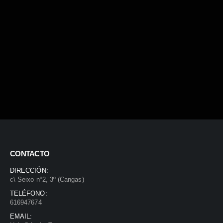
CONTACTO
DIRECCIÓN:
c\ Seixo nº2, 3º (Cangas)
TELÉFONO:
616947674
EMAIL: