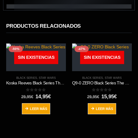
PRODUCTOS RELACIONADOS
-50%
-47%
SIN EXISTENCIAS
SIN EXISTENCIAS
BLACK SERIES
,
STAR WARS
BLACK SERIES
,
STAR WARS
Koska Reeves Black Series The Mandalorian
Q9-0 ZERO Black Series The Mandalorian
0
out of 5
0
out of 5
El
El
El
El
14,95
€
15,95
€
29,95
€
29,95
€
precio
precio
precio
precio
original
actual
original
actual
LEER MÁS
LEER MÁS
era:
es:
era:
es:
29,95€.
14,95€.
29,95€.
15,95€.