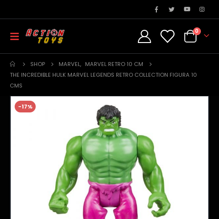
0
SHOP
MARVEL
,
MARVEL RETRO 10 CM
THE INCREDIBLE HULK MARVEL LEGENDS RETRO COLLECTION FIGURA 10
CMS
-17%