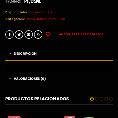
El
El
14,99
€
17,99
€
precio
precio
original
actual
Disponibilidad:
Sin existencias
era:
es:
Categorías:
Marvel
,
Marvel Retro 10 cm
17,99€.
14,99€.
AÑADIR A LA LISTA DE DESEOS
DESCRIPCIÓN
VALORACIONES (0)
PRODUCTOS RELACIONADOS