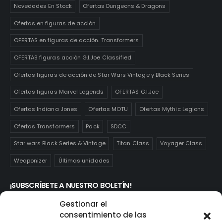
Novedades En Stock
Ofertas Dungeons & Dragons
Ofertas en figuras de acción
OFERTAS en figuras de acción. Transformers
OFERTAS figuras acción G.I.Joe Classified
Ofertas figuras de acción de Star Wars Vintage y Black Series
Ofertas figuras Marvel Legends
OFERTAS G.I.Joe
Ofertas Indiana Jones
Ofertas MOTU
Ofertas Mythic Legions
Ofertas Transformers
Pack
SDCC
Star wars Black Series & Vintage
Titan Class
Voyager Class
Weaponizer
Últimas unidades
¡SUBSCRÍBETE A NUESTRO BOLETÍN!
Te mantendrás informado de las novedades y ofertas que
Gestionar el
realmente te interesan. Subscríbete aquí:
consentimiento de las