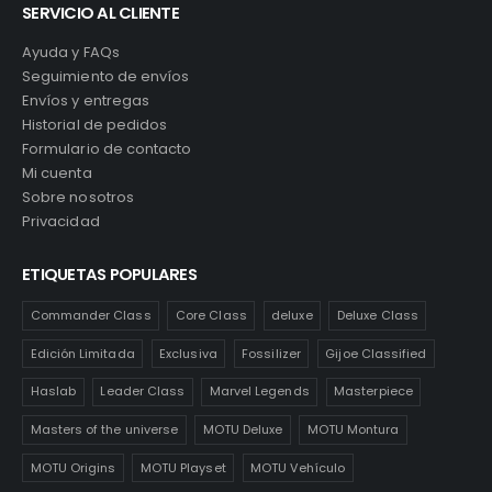
SERVICIO AL CLIENTE
Ayuda y FAQs
Seguimiento de envíos
Envíos y entregas
Historial de pedidos
Formulario de contacto
Mi cuenta
Sobre nosotros
Privacidad
ETIQUETAS POPULARES
Commander Class
Core Class
deluxe
Deluxe Class
Edición Limitada
Exclusiva
Fossilizer
Gijoe Classified
Haslab
Leader Class
Marvel Legends
Masterpiece
Masters of the universe
MOTU Deluxe
MOTU Montura
MOTU Origins
MOTU Playset
MOTU Vehículo