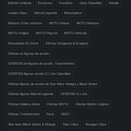
Edición Limitada
Exclusiva
Fossilizer
Gijoe Classified
Haslab
Leader Class
Marvel Legends
Masterpiece
Masters of the universe
MOTU Deluxe
MOTU Montura
MOTU Origins
MOTU Playset
MOTU Vehículo
Novedades En Stock
Ofertas Dungeons & Dragons
Ofertas en figuras de acción
OFERTAS en figuras de acción. Transformers
OFERTAS figuras acción G.I.Joe Classified
Ofertas figuras de acción de Star Wars Vintage y Black Series
Ofertas figuras Marvel Legends
OFERTAS G.I.Joe
Ofertas Indiana Jones
Ofertas MOTU
Ofertas Mythic Legions
Ofertas Transformers
Pack
SDCC
Star wars Black Series & Vintage
Titan Class
Voyager Class