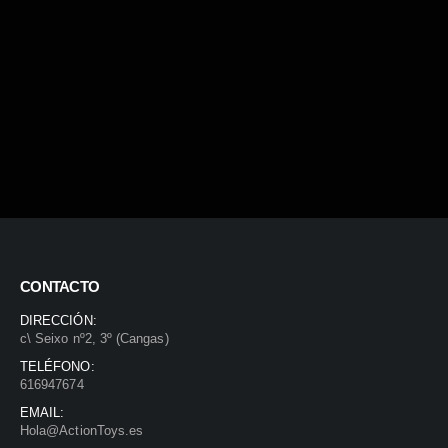
CONTACTO
DIRECCIÓN:
c\ Seixo nº2, 3º (Cangas)
TELÉFONO:
616947674
EMAIL:
Hola@ActionToys.es