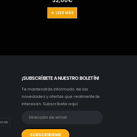
79,00
€
2
AÑADIR AL CARRITO
¡SUBSCRÍBETE A NUESTRO BOLETÍN!
Te mantendrás informado de las
novedades y ofertas que realmente te
interesan. Subscríbete aquí:
slab