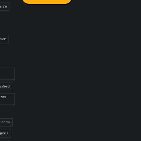
erse
ock
sified
Wars
 Jones
gions