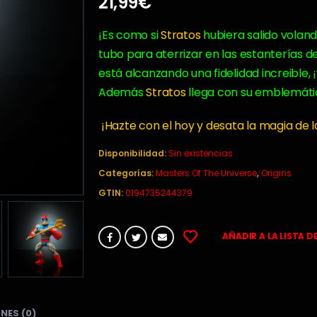
21,99
€
¡Es como si
Stratos
hubiera salido voland
tubo para aterrizar en las estanterías de
está alcanzando una fidelidad increible,
Además
Stratos
llega con su emblemát
¡Hazte con el hoy y desata la magia de l
Disponibilidad:
Sin existencias
Categorías:
Masters Of The Universe
,
Origins
GTIN:
0194735244379
AÑADIR A LA LISTA D
NES (0)