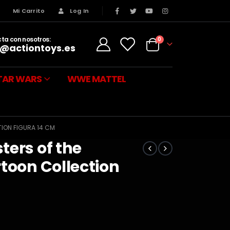
s
Mi Carrito
Log In
ta con nosotros:
0
@actiontoys.es
TAR WARS
WWE MATTEL
ION FIGURA 14 CM
ters of the
rtoon Collection