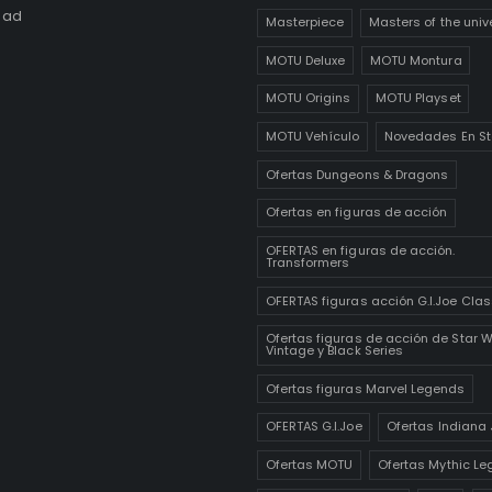
dad
Masterpiece
Masters of the univ
MOTU Deluxe
MOTU Montura
MOTU Origins
MOTU Playset
MOTU Vehículo
Novedades En St
Ofertas Dungeons & Dragons
Ofertas en figuras de acción
OFERTAS en figuras de acción.
Transformers
OFERTAS figuras acción G.I.Joe Clas
Ofertas figuras de acción de Star 
Vintage y Black Series
Ofertas figuras Marvel Legends
OFERTAS G.I.Joe
Ofertas Indiana
Ofertas MOTU
Ofertas Mythic Le