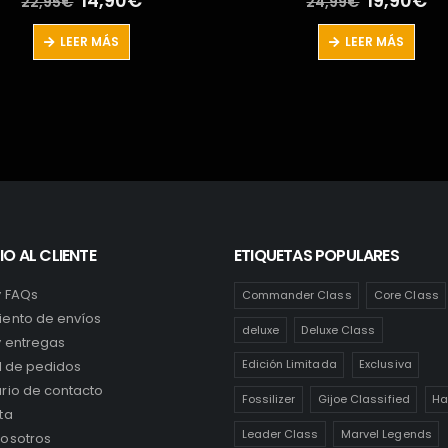
19,90
€
32,00
€
24,99
€
precio
precio
original
actual
LEER MÁS
LEER MÁS
era:
es:
24,99€.
19,90€.
IO AL CLIENTE
ETIQUETAS POPULARES
y FAQs
Commander Class
Core Class
ento de envíos
deluxe
Deluxe Class
y entregas
Edición Limitada
Exclusiva
al de pedidos
rio de contacto
Fossilizer
Gijoe Classified
Ha
ta
Leader Class
Marvel Legends
osotros