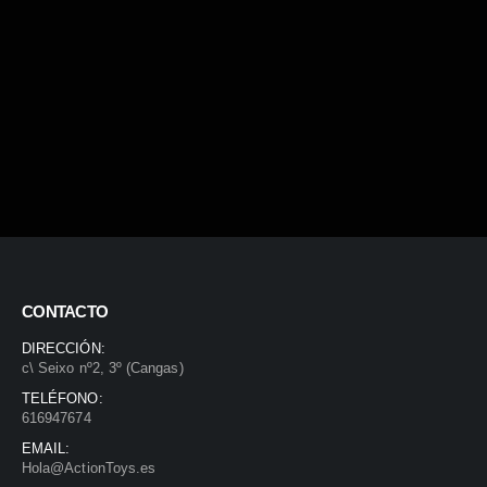
CONTACTO
DIRECCIÓN:
c\ Seixo nº2, 3º (Cangas)
TELÉFONO:
616947674
EMAIL:
Hola@ActionToys.es