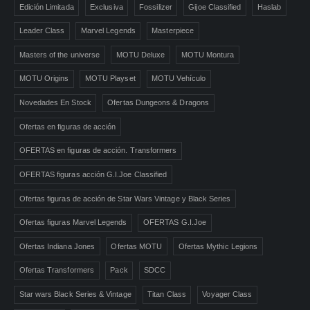
Edición Limitada
Exclusiva
Fossilizer
Gijoe Classified
Haslab
Leader Class
Marvel Legends
Masterpiece
Masters of the universe
MOTU Deluxe
MOTU Montura
MOTU Origins
MOTU Playset
MOTU Vehículo
Novedades En Stock
Ofertas Dungeons & Dragons
Ofertas en figuras de acción
OFERTAS en figuras de acción. Transformers
OFERTAS figuras acción G.I.Joe Classified
Ofertas figuras de acción de Star Wars Vintage y Black Series
Ofertas figuras Marvel Legends
OFERTAS G.I.Joe
Ofertas Indiana Jones
Ofertas MOTU
Ofertas Mythic Legions
Ofertas Transformers
Pack
SDCC
Star wars Black Series & Vintage
Titan Class
Voyager Class