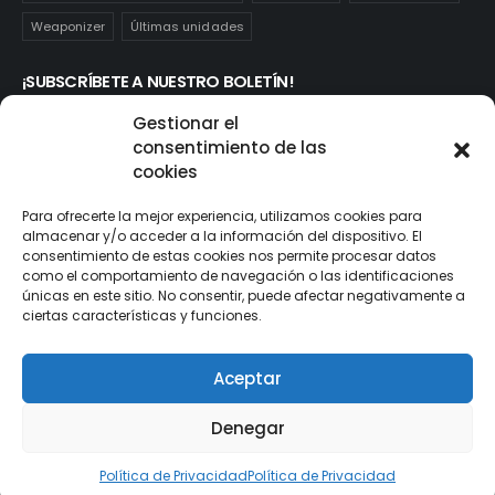
Weaponizer
Últimas unidades
¡SUBSCRÍBETE A NUESTRO BOLETÍN!
Te mantendrás informado de las novedades y ofertas que
Gestionar el
realmente te interesan. Subscríbete aquí:
consentimiento de las
cookies
Para ofrecerte la mejor experiencia, utilizamos cookies para
almacenar y/o acceder a la información del dispositivo. El
consentimiento de estas cookies nos permite procesar datos
como el comportamiento de navegación o las identificaciones
únicas en este sitio. No consentir, puede afectar negativamente a
ciertas características y funciones.
Aceptar
© ActionToys.es 2021. All Rights Reserved
Denegar
Política de Privacidad
Política de Privacidad