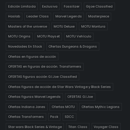
Edición Limitada
Exclusiva
Fossilizer
Gijoe Classified
Haslab
Leader Class
Marvel Legends
Masterpiece
Masters of the universe
MOTU Deluxe
MOTU Montura
MOTU Origins
MOTU Playset
MOTU Vehículo
Novedades En Stock
Ofertas Dungeons & Dragons
Ofertas en figuras de acción
OFERTAS en figuras de acción. Transformers
OFERTAS figuras acción G.I.Joe Classified
Ofertas figuras de acción de Star Wars Vintage y Black Series
Ofertas figuras Marvel Legends
OFERTAS G.I.Joe
Ofertas Indiana Jones
Ofertas MOTU
Ofertas Mythic Legions
Ofertas Transformers
Pack
SDCC
Star wars Black Series & Vintage
Titan Class
Voyager Class