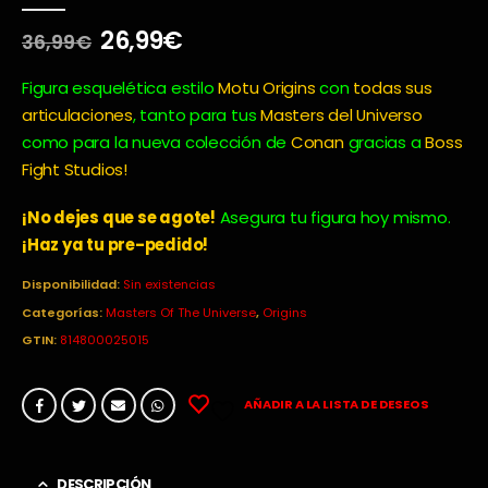
0
out of 5
El
El
26,99
€
36,99
€
precio
precio
original
actual
Figura esquelética estilo
Motu Origins
con
todas sus
era:
es:
articulaciones
, tanto para tus
Masters del Universo
36,99€.
26,99€.
como para la nueva colección de
Conan
gracias a
Boss
Fight Studios!
¡No dejes que se agote!
Asegura tu figura hoy mismo.
¡Haz ya tu pre-pedido!
Disponibilidad:
Sin existencias
Categorías:
Masters Of The Universe
,
Origins
GTIN:
814800025015
AÑADIR A LA LISTA DE DESEOS
DESCRIPCIÓN