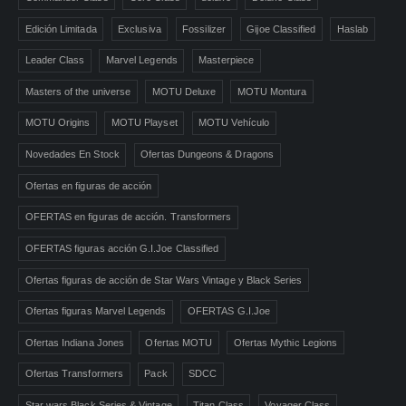
Edición Limitada
Exclusiva
Fossilizer
Gijoe Classified
Haslab
Leader Class
Marvel Legends
Masterpiece
Masters of the universe
MOTU Deluxe
MOTU Montura
MOTU Origins
MOTU Playset
MOTU Vehículo
Novedades En Stock
Ofertas Dungeons & Dragons
Ofertas en figuras de acción
OFERTAS en figuras de acción. Transformers
OFERTAS figuras acción G.I.Joe Classified
Ofertas figuras de acción de Star Wars Vintage y Black Series
Ofertas figuras Marvel Legends
OFERTAS G.I.Joe
Ofertas Indiana Jones
Ofertas MOTU
Ofertas Mythic Legions
Ofertas Transformers
Pack
SDCC
Star wars Black Series & Vintage
Titan Class
Voyager Class