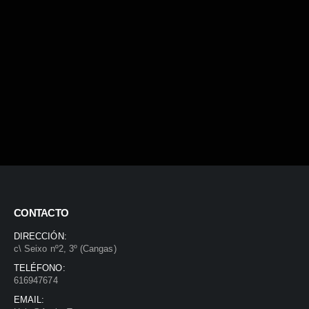
CONTACTO
DIRECCIÓN:
c\ Seixo nº2, 3º (Cangas)
TELÉFONO:
616947674
EMAIL: