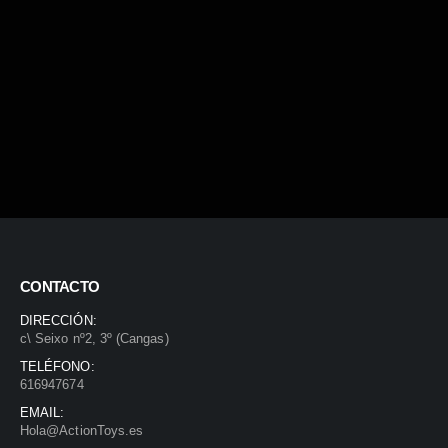
CONTACTO
DIRECCIÓN:
c\ Seixo nº2, 3º (Cangas)
TELÉFONO:
616947674
EMAIL:
Hola@ActionToys.es