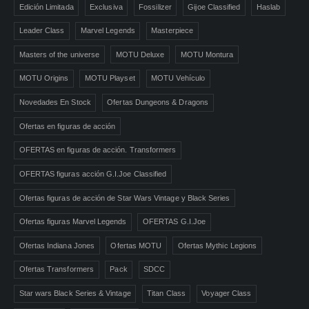
Edición Limitada
Exclusiva
Fossilizer
Gijoe Classified
Haslab
Leader Class
Marvel Legends
Masterpiece
Masters of the universe
MOTU Deluxe
MOTU Montura
MOTU Origins
MOTU Playset
MOTU Vehículo
Novedades En Stock
Ofertas Dungeons & Dragons
Ofertas en figuras de acción
OFERTAS en figuras de acción. Transformers
OFERTAS figuras acción G.I.Joe Classified
Ofertas figuras de acción de Star Wars Vintage y Black Series
Ofertas figuras Marvel Legends
OFERTAS G.I.Joe
Ofertas Indiana Jones
Ofertas MOTU
Ofertas Mythic Legions
Ofertas Transformers
Pack
SDCC
Star wars Black Series & Vintage
Titan Class
Voyager Class