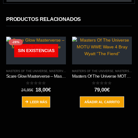
PRODUCTOS RELACIONADOS
-28%
SIN EXISTENCIAS
MASTERS OF THE UNIVERSE
,
MASTERVERSE
MASTERS OF THE UNIVERSE
,
MASTERS OF THE WWE
Scare Glow Masterverse – Masters Of The Universe Revelation – HDR33
Masters Of The Universe MOTU WWE Wave 4 Bray Wyatt “The Fiend”
0
out of 5
0
out of 5
El
El
18,00
€
79,00
€
24,95
€
precio
precio
original
actual
LEER MÁS
AÑADIR AL CARRITO
era:
es:
24,95€.
18,00€.