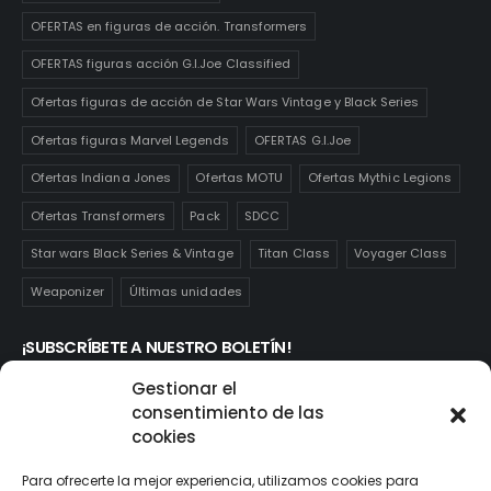
OFERTAS en figuras de acción. Transformers
OFERTAS figuras acción G.I.Joe Classified
Ofertas figuras de acción de Star Wars Vintage y Black Series
Ofertas figuras Marvel Legends
OFERTAS G.I.Joe
Ofertas Indiana Jones
Ofertas MOTU
Ofertas Mythic Legions
Ofertas Transformers
Pack
SDCC
Star wars Black Series & Vintage
Titan Class
Voyager Class
Weaponizer
Últimas unidades
¡SUBSCRÍBETE A NUESTRO BOLETÍN!
Te mantendrás informado de las novedades y ofertas que
Gestionar el
realmente te interesan. Subscríbete aquí:
consentimiento de las
cookies
Para ofrecerte la mejor experiencia, utilizamos cookies para