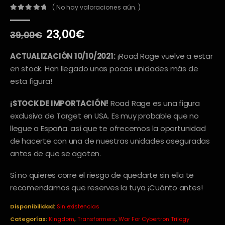
( No hay valoraciones aún. )
0
out of 5
El
El
23,00
€
39,00
€
precio
precio
original
actual
ACTUALIZACIÓN 10/10/2021:
¡Road Rage vuelve a estar
era:
es:
en stock. Han llegado unas pocas unidades más de
39,00€.
23,00€.
esta figura!
¡STOCK DE IMPORTACIÓN!
Road Rage es una figura
exclusiva de Target en USA. Es muy probable que no
llegue a España. así que te ofrecemos la oportunidad
de hacerte con una de nuestras unidades aseguradas
antes de que se agoten.
Si no quieres corre el riesgo de quedarte sin ella te
recomendamos que reserves la tuya ¡Cuánto antes!
Disponibilidad:
Sin existencias
Categorías:
Kingdom
,
Transformers
,
War For Cybertron Trilogy