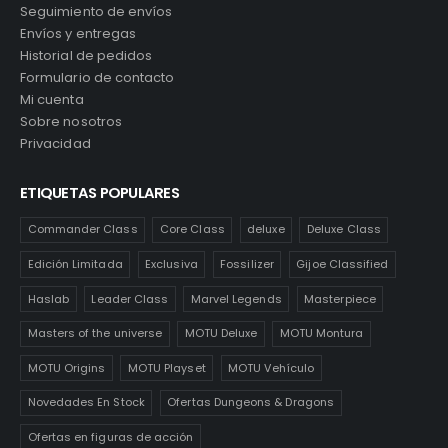
Seguimiento de envíos
Envíos y entregas
Historial de pedidos
Formulario de contacto
Mi cuenta
Sobre nosotros
Privacidad
ETIQUETAS POPULARES
Commander Class
Core Class
deluxe
Deluxe Class
Edición Limitada
Exclusiva
Fossilizer
Gijoe Classified
Haslab
Leader Class
Marvel Legends
Masterpiece
Masters of the universe
MOTU Deluxe
MOTU Montura
MOTU Origins
MOTU Playset
MOTU Vehículo
Novedades En Stock
Ofertas Dungeons & Dragons
Ofertas en figuras de acción