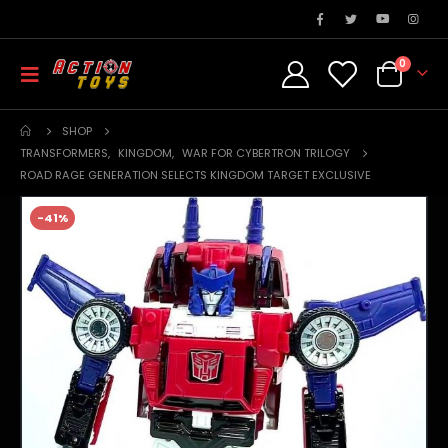
0
SHOP
TRANSFORMERS
,
KINGDOM
,
WAR FOR CYBERTRON TRILOGY
ROAD RAGE GENERATION SELECTS KINGDOM TARGET EXCLUSIVE
-41%