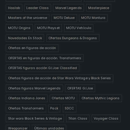
Haslab
Leader Class
Marvel Legends
Masterpiece
Masters of the universe
MOTU Deluxe
MOTU Montura
MOTU Origins
MOTU Playset
MOTU Vehículo
Novedades En Stock
Ofertas Dungeons & Dragons
Ofertas en figuras de acción
OFERTAS en figuras de acción. Transformers
OFERTAS figuras acción G.I.Joe Classified
Ofertas figuras de acción de Star Wars Vintage y Black Series
Ofertas figuras Marvel Legends
OFERTAS G.I.Joe
Ofertas Indiana Jones
Ofertas MOTU
Ofertas Mythic Legions
Ofertas Transformers
Pack
SDCC
Star wars Black Series & Vintage
Titan Class
Voyager Class
Weaponizer
Últimas unidades