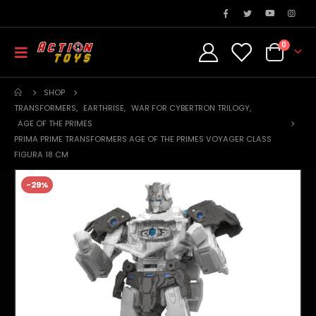
0
SHOP
TRANSFORMERS
,
EARTHRISE
,
WAR FOR CYBERTRON TRILOGY
,
AGE OF THE PRIMES
PRIMA PRIME TRANSFORMERS AGE OF THE PRIMES VOYAGER CLASS
FIGURA 18 CM
-29%