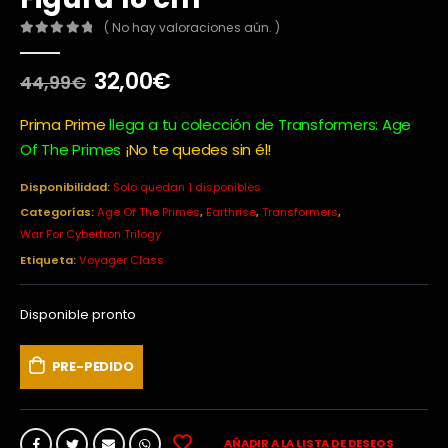
( No hay valoraciones aún. )
0
out of 5
El
El
32,00
€
44,99
€
precio
precio
original
actual
Prima Prime
llega a tu colección de Transformers: Age
era:
es:
Of The Primes
¡No te quedes sin él!
44,99€.
32,00€.
Disponibilidad:
Solo quedan 1 disponibles
Categorías:
Age Of The Primes
,
Earthrise
,
Transformers
,
War For Cybertron Trilogy
Etiqueta:
Voyager Class
Disponible pronto
PRE-PEDIDO
AÑADIR A LA LISTA DE DESEOS