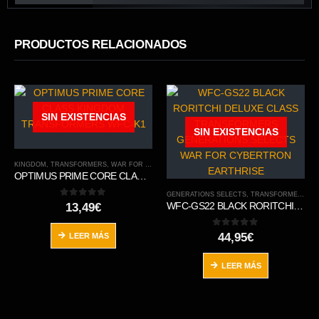
PRODUCTOS RELACIONADOS
SIN EXISTENCIAS
SIN EXISTENCIAS
KINGDOM
,
TRANSFORMERS
,
WAR FOR CYBERTRON TRILOGY
OPTIMUS PRIME CORE CLASS KINGDOM TRANSFORMERS WFC-K1
GENERATIONS SELECTS
,
TRANSFORMERS
,
W
0
out of 5
13,49
€
WFC-GS22 BLACK RORITCHI DELUXE CLASS TRANSFORMERS GENERATIONS SELECTS WAR FOR CYBERTRON EARTHRISE
0
out of 5
44,95
€
LEER MÁS
LEER MÁS