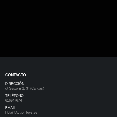
CONTACTO
DIRECCIÓN:
c\ Seixo nº2, 3º (Cangas)
TELÉFONO:
616947674
EMAIL:
Hola@ActionToys.es