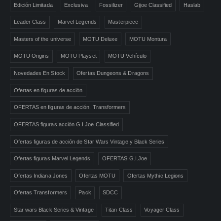
Edición Limitada
Exclusiva
Fossilizer
Gijoe Classified
Haslab
Leader Class
Marvel Legends
Masterpiece
Masters of the universe
MOTU Deluxe
MOTU Montura
MOTU Origins
MOTU Playset
MOTU Vehículo
Novedades En Stock
Ofertas Dungeons & Dragons
Ofertas en figuras de acción
OFERTAS en figuras de acción. Transformers
OFERTAS figuras acción G.I.Joe Classified
Ofertas figuras de acción de Star Wars Vintage y Black Series
Ofertas figuras Marvel Legends
OFERTAS G.I.Joe
Ofertas Indiana Jones
Ofertas MOTU
Ofertas Mythic Legions
Ofertas Transformers
Pack
SDCC
Star wars Black Series & Vintage
Titan Class
Voyager Class