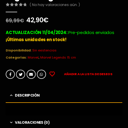
( No hay valoraciones aún. )
0
out of 5
El
El
42,90
€
69,99
€
precio
precio
original
actual
ACTUALIZACIÓN 11/04/2024:
Pre-pedidos enviados
era:
es:
¡Últimas unidades en stock!
69,99€.
42,90€.
Disponibilidad:
Sin existencias
Categorías:
Marvel
,
Marvel Legends 15 cm
AÑADIR A LA LISTA DE DESEOS
DESCRIPCIÓN
VALORACIONES (0)