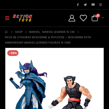
0
SHOP
MARVEL
,
MARVEL LEGENDS 15 CM
PACK DE 2 FIGURAS WOLVERINE & PSYLOCKE – WOLVERINE 50TH
ANNIVERSARY MARVEL LEGENDS FIGURAS 15 CMS
-39%