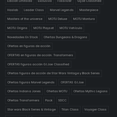
Edición Limitada
Exclusiva
Fossilizer
Gijoe Classified
Haslab
Leader Class
Marvel Legends
Masterpiece
Masters of the universe
MOTU Deluxe
MOTU Montura
MOTU Origins
MOTU Playset
MOTU Vehículo
Novedades En Stock
Ofertas Dungeons & Dragons
Ofertas en figuras de acción
OFERTAS en figuras de acción. Transformers
OFERTAS figuras acción G.I.Joe Classified
Ofertas figuras de acción de Star Wars Vintage y Black Series
Ofertas figuras Marvel Legends
OFERTAS G.I.Joe
Ofertas Indiana Jones
Ofertas MOTU
Ofertas Mythic Legions
Ofertas Transformers
Pack
SDCC
Star wars Black Series & Vintage
Titan Class
Voyager Class