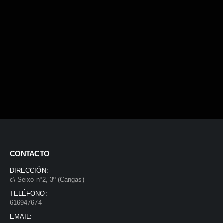
CONTACTO
DIRECCIÓN:
c\ Seixo nº2, 3º (Cangas)
TELÉFONO:
616947674
EMAIL: