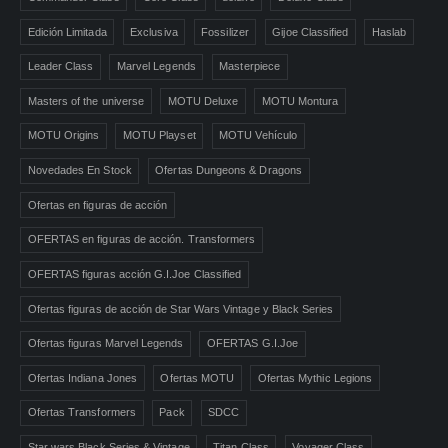
Edición Limitada
Exclusiva
Fossilizer
Gijoe Classified
Haslab
Leader Class
Marvel Legends
Masterpiece
Masters of the universe
MOTU Deluxe
MOTU Montura
MOTU Origins
MOTU Playset
MOTU Vehículo
Novedades En Stock
Ofertas Dungeons & Dragons
Ofertas en figuras de acción
OFERTAS en figuras de acción. Transformers
OFERTAS figuras acción G.I.Joe Classified
Ofertas figuras de acción de Star Wars Vintage y Black Series
Ofertas figuras Marvel Legends
OFERTAS G.I.Joe
Ofertas Indiana Jones
Ofertas MOTU
Ofertas Mythic Legions
Ofertas Transformers
Pack
SDCC
Star wars Black Series & Vintage
Titan Class
Voyager Class