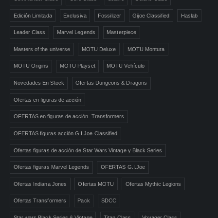
Edición Limitada
Exclusiva
Fossilizer
Gijoe Classified
Haslab
Leader Class
Marvel Legends
Masterpiece
Masters of the universe
MOTU Deluxe
MOTU Montura
MOTU Origins
MOTU Playset
MOTU Vehículo
Novedades En Stock
Ofertas Dungeons & Dragons
Ofertas en figuras de acción
OFERTAS en figuras de acción. Transformers
OFERTAS figuras acción G.I.Joe Classified
Ofertas figuras de acción de Star Wars Vintage y Black Series
Ofertas figuras Marvel Legends
OFERTAS G.I.Joe
Ofertas Indiana Jones
Ofertas MOTU
Ofertas Mythic Legions
Ofertas Transformers
Pack
SDCC
Star wars Black Series & Vintage
Titan Class
Voyager Class