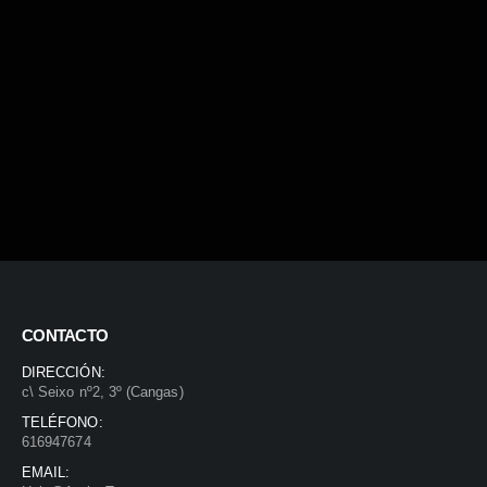
CONTACTO
DIRECCIÓN:
c\ Seixo nº2, 3º (Cangas)
TELÉFONO:
616947674
EMAIL: