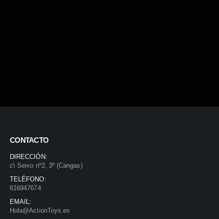
CONTACTO
DIRECCIÓN:
c\ Seixo nº2, 3º (Cangas)
TELÉFONO:
616947674
EMAIL:
Hola@ActionToys.es