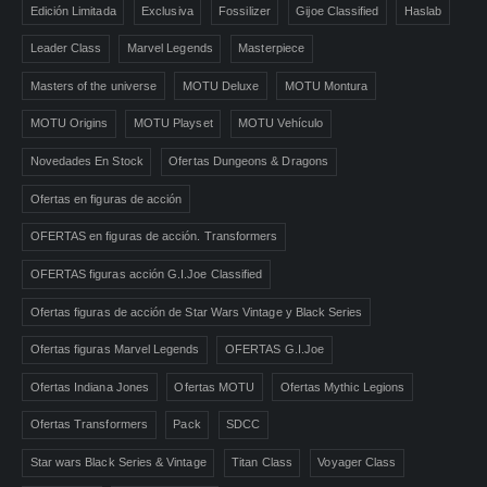
Edición Limitada
Exclusiva
Fossilizer
Gijoe Classified
Haslab
Leader Class
Marvel Legends
Masterpiece
Masters of the universe
MOTU Deluxe
MOTU Montura
MOTU Origins
MOTU Playset
MOTU Vehículo
Novedades En Stock
Ofertas Dungeons & Dragons
Ofertas en figuras de acción
OFERTAS en figuras de acción. Transformers
OFERTAS figuras acción G.I.Joe Classified
Ofertas figuras de acción de Star Wars Vintage y Black Series
Ofertas figuras Marvel Legends
OFERTAS G.I.Joe
Ofertas Indiana Jones
Ofertas MOTU
Ofertas Mythic Legions
Ofertas Transformers
Pack
SDCC
Star wars Black Series & Vintage
Titan Class
Voyager Class