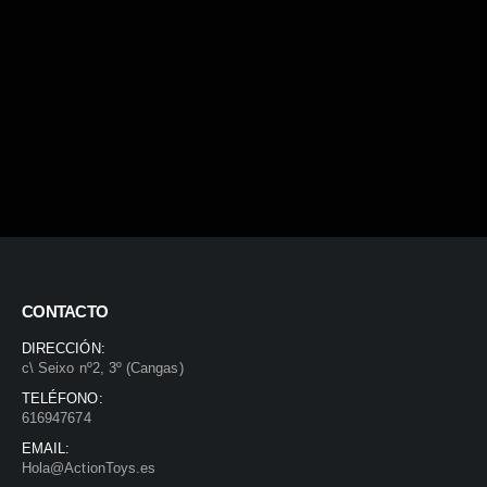
CONTACTO
DIRECCIÓN:
c\ Seixo nº2, 3º (Cangas)
TELÉFONO:
616947674
EMAIL:
Hola@ActionToys.es