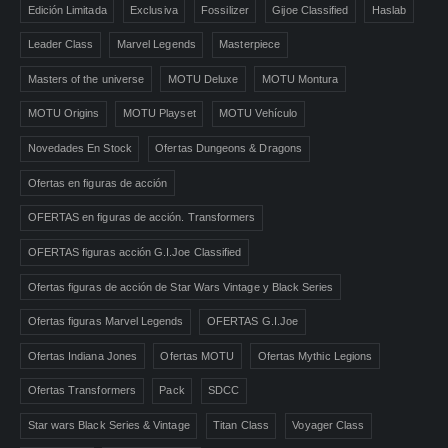
Edición Limitada
Exclusiva
Fossilizer
Gijoe Classified
Haslab
Leader Class
Marvel Legends
Masterpiece
Masters of the universe
MOTU Deluxe
MOTU Montura
MOTU Origins
MOTU Playset
MOTU Vehículo
Novedades En Stock
Ofertas Dungeons & Dragons
Ofertas en figuras de acción
OFERTAS en figuras de acción. Transformers
OFERTAS figuras acción G.I.Joe Classified
Ofertas figuras de acción de Star Wars Vintage y Black Series
Ofertas figuras Marvel Legends
OFERTAS G.I.Joe
Ofertas Indiana Jones
Ofertas MOTU
Ofertas Mythic Legions
Ofertas Transformers
Pack
SDCC
Star wars Black Series & Vintage
Titan Class
Voyager Class