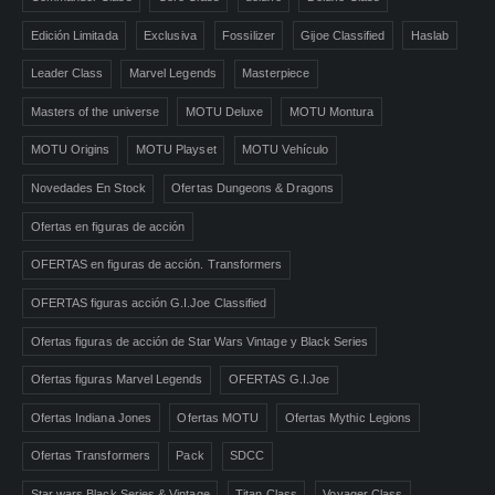
Edición Limitada
Exclusiva
Fossilizer
Gijoe Classified
Haslab
Leader Class
Marvel Legends
Masterpiece
Masters of the universe
MOTU Deluxe
MOTU Montura
MOTU Origins
MOTU Playset
MOTU Vehículo
Novedades En Stock
Ofertas Dungeons & Dragons
Ofertas en figuras de acción
OFERTAS en figuras de acción. Transformers
OFERTAS figuras acción G.I.Joe Classified
Ofertas figuras de acción de Star Wars Vintage y Black Series
Ofertas figuras Marvel Legends
OFERTAS G.I.Joe
Ofertas Indiana Jones
Ofertas MOTU
Ofertas Mythic Legions
Ofertas Transformers
Pack
SDCC
Star wars Black Series & Vintage
Titan Class
Voyager Class