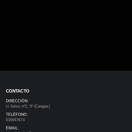
CONTACTO
DIRECCIÓN:
c\ Seixo nº2, 3º (Cangas)
TELÉFONO:
616947674
EMAIL: