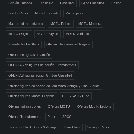
Edición Limitada
Exclusiva
Fossilizer
Gijoe Classified
Haslab
Leader Class
Marvel Legends
Masterpiece
Masters of the universe
MOTU Deluxe
MOTU Montura
MOTU Origins
MOTU Playset
MOTU Vehículo
Novedades En Stock
Ofertas Dungeons & Dragons
Ofertas en figuras de acción
OFERTAS en figuras de acción. Transformers
OFERTAS figuras acción G.I.Joe Classified
Ofertas figuras de acción de Star Wars Vintage y Black Series
Ofertas figuras Marvel Legends
OFERTAS G.I.Joe
Ofertas Indiana Jones
Ofertas MOTU
Ofertas Mythic Legions
Ofertas Transformers
Pack
SDCC
Star wars Black Series & Vintage
Titan Class
Voyager Class