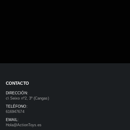
CONTACTO
DIRECCIÓN:
c\ Seixo nº2, 3º (Cangas)
TELÉFONO:
616947674
EMAIL:
Hola@ActionToys.es