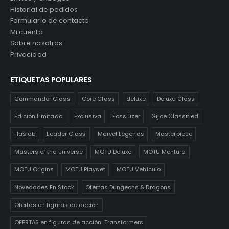
Historial de pedidos
Formulario de contacto
Mi cuenta
Sobre nosotros
Privacidad
ETIQUETAS POPULARES
Commander Class
Core Class
deluxe
Deluxe Class
Edición Limitada
Exclusiva
Fossilizer
Gijoe Classified
Haslab
Leader Class
Marvel Legends
Masterpiece
Masters of the universe
MOTU Deluxe
MOTU Montura
MOTU Origins
MOTU Playset
MOTU Vehículo
Novedades En Stock
Ofertas Dungeons & Dragons
Ofertas en figuras de acción
OFERTAS en figuras de acción. Transformers