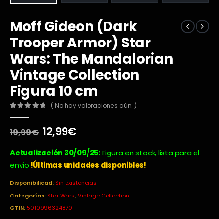
Moff Gideon (Dark
Trooper Armor) Star
Wars: The Mandalorian
Vintage Collection
Figura 10 cm
( No hay valoraciones aún. )
0
out of 5
El
El
12,99
€
19,99
€
precio
precio
original
actual
Actualización 30/09/25:
Figura en stock, lista para el
era:
es:
envío
!Últimas unidades disponibles!
19,99€.
12,99€.
Disponibilidad:
Sin existencias
Categorías:
Star Wars
,
Vintage Collection
GTIN:
5010996324870