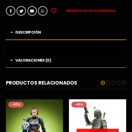
AÑADIR A LA LISTA DE DESEOS
DESCRIPCIÓN
VALORACIONES (0)
PRODUCTOS RELACIONADOS
%
-45%
-57%