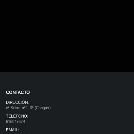
CONTACTO
DIRECCIÓN:
c\ Seixo nº2, 3º (Cangas)
TELÉFONO:
616947674
EMAIL: