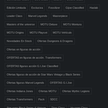
Edición Limitada
Exclusiva
Fossilizer
Gijoe Classified
Haslab
Leader Class
Marvel Legends
Masterpiece
Masters of the universe
MOTU Deluxe
MOTU Montura
MOTU Origins
MOTU Playset
MOTU Vehículo
Novedades En Stock
Ofertas Dungeons & Dragons
Ofertas en figuras de acción
OFERTAS en figuras de acción. Transformers
OFERTAS figuras acción G.I.Joe Classified
Ofertas figuras de acción de Star Wars Vintage y Black Series
Ofertas figuras Marvel Legends
OFERTAS G.I.Joe
Ofertas Indiana Jones
Ofertas MOTU
Ofertas Mythic Legions
Ofertas Transformers
Pack
SDCC
Star wars Black Series & Vintage
Titan Class
Voyager Class