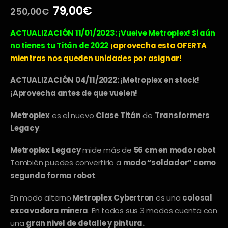
El
El
79,00
€
250,00
€
precio
precio
original
actual
ACTUALIZACIÓN 11/01/2023: ¡Vuelve Metroplex! Si aún
era:
es:
no tienes tu Titán de 2022
¡aprovecha esta OFERTA
250,00€.
79,00€.
mientras nos queden unidades por asignar!
ACTUALIZACIÓN 04/11/2022: ¡Metroplex en stock!
¡Aprovecha antes de que vuelen!
Metroplex
es el nuevo
Clase Titán
de
Transformers
Legacy
.
Metroplex
Legacy
mide más de
56 cm en modo robot
.
También puedes convertirlo a
modo “soldador” como
segunda forma robot
.
En modo alterno
Metroplex Cybertron
es una
colosal
excavadora minera
. En todos sus 3 modos cuenta con
una
gran nivel de detalle y pintura.