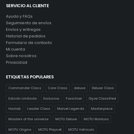
SERVICIO AL CLIENTE
Ayuda y FAQs
Seguimiento de envíos
Envíos y entregas
Historial de pedidos
Formulario de contacto
Mi cuenta
Sobre nosotros
Privacidad
ETIQUETAS POPULARES
Commander Class
Core Class
deluxe
Deluxe Class
Edición Limitada
Exclusiva
Fossilizer
Gijoe Classified
Haslab
Leader Class
Marvel Legends
Masterpiece
Masters of the universe
MOTU Deluxe
MOTU Montura
MOTU Origins
MOTU Playset
MOTU Vehículo