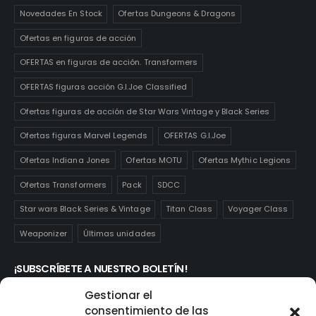
Novedades En Stock
Ofertas Dungeons & Dragons
Ofertas en figuras de acción
OFERTAS en figuras de acción. Transformers
OFERTAS figuras acción G.I.Joe Classified
Ofertas figuras de acción de Star Wars Vintage y Black Series
Ofertas figuras Marvel Legends
OFERTAS G.I.Joe
Ofertas Indiana Jones
Ofertas MOTU
Ofertas Mythic Legions
Ofertas Transformers
Pack
SDCC
Star wars Black Series & Vintage
Titan Class
Voyager Class
Weaponizer
Últimas unidades
¡SUBSCRÍBETE A NUESTRO BOLETÍN!
Te mantendrás informado de las novedades y ofertas que
Gestionar el
realmente te interesan. Subscríbete aquí:
consentimiento de las