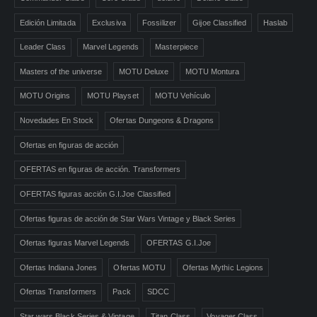
Edición Limitada
Exclusiva
Fossilizer
Gijoe Classified
Haslab
Leader Class
Marvel Legends
Masterpiece
Masters of the universe
MOTU Deluxe
MOTU Montura
MOTU Origins
MOTU Playset
MOTU Vehículo
Novedades En Stock
Ofertas Dungeons & Dragons
Ofertas en figuras de acción
OFERTAS en figuras de acción. Transformers
OFERTAS figuras acción G.I.Joe Classified
Ofertas figuras de acción de Star Wars Vintage y Black Series
Ofertas figuras Marvel Legends
OFERTAS G.I.Joe
Ofertas Indiana Jones
Ofertas MOTU
Ofertas Mythic Legions
Ofertas Transformers
Pack
SDCC
Star wars Black Series & Vintage
Titan Class
Voyager Class