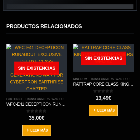
PRODUCTOS RELACIONADOS
SIN EXISTENCIAS
SIN EXISTENCIAS
KINGDOM
,
TRANSFORMERS
,
WAR FOR CYBERTRON TRILOGY
RATTRAP CORE CLASS KINGDOM TRANSFORMERS WFC-K2
0
out of 5
13,49
€
EARTHRISE
,
TRANSFORMERS
,
WAR FOR CYBERTRON TRILOGY
WFC-E41 DECEPTICON RUNABOUT EXCLUSIVE DELUXE CLASS TRANSFORMERS GENERATIONS WAR FOR CYBERTRON EARTHRISE CHAPTER
LEER MÁS
0
out of 5
35,00
€
LEER MÁS