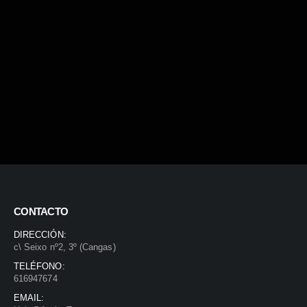
CONTACTO
DIRECCIÓN:
c\ Seixo nº2, 3º (Cangas)
TELÉFONO:
616947674
EMAIL: