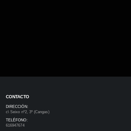
CONTACTO
DIRECCIÓN:
c\ Seixo nº2, 3º (Cangas)
TELÉFONO:
616947674