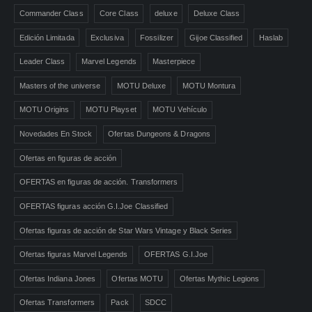
Commander Class
Core Class
deluxe
Deluxe Class
Edición Limitada
Exclusiva
Fossilizer
Gijoe Classified
Haslab
Leader Class
Marvel Legends
Masterpiece
Masters of the universe
MOTU Deluxe
MOTU Montura
MOTU Origins
MOTU Playset
MOTU Vehículo
Novedades En Stock
Ofertas Dungeons & Dragons
Ofertas en figuras de acción
OFERTAS en figuras de acción. Transformers
OFERTAS figuras acción G.I.Joe Classified
Ofertas figuras de acción de Star Wars Vintage y Black Series
Ofertas figuras Marvel Legends
OFERTAS G.I.Joe
Ofertas Indiana Jones
Ofertas MOTU
Ofertas Mythic Legions
Ofertas Transformers
Pack
SDCC