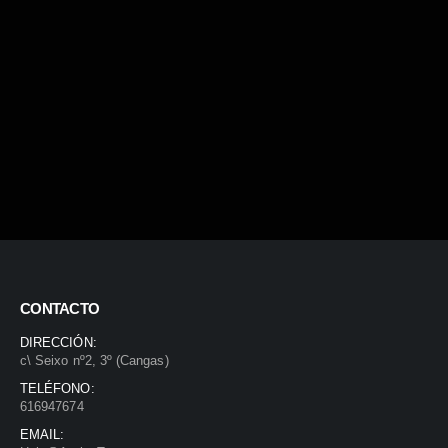
CONTACTO
DIRECCIÓN:
c\ Seixo nº2, 3º (Cangas)
TELÉFONO:
616947674
EMAIL: