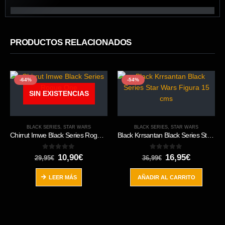
PRODUCTOS RELACIONADOS
-64%
-54%
SIN EXISTENCIAS
BLACK SERIES
,
STAR WARS
BLACK SERIES
,
STAR WARS
Chirrut Imwe Black Series Rogue One
Black Krrsantan Black Series Star Wars Figura 15 cms
0
out of 5
0
out of 5
El
El
El
El
10,90
€
16,95
€
29,95
€
36,99
€
precio
precio
precio
precio
original
actual
original
actual
LEER MÁS
AÑADIR AL CARRITO
era:
es:
era:
es:
29,95€.
10,90€.
36,99€.
16,95€.