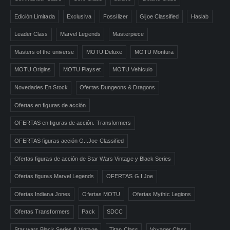
Edición Limitada
Exclusiva
Fossilizer
Gijoe Classified
Haslab
Leader Class
Marvel Legends
Masterpiece
Masters of the universe
MOTU Deluxe
MOTU Montura
MOTU Origins
MOTU Playset
MOTU Vehículo
Novedades En Stock
Ofertas Dungeons & Dragons
Ofertas en figuras de acción
OFERTAS en figuras de acción. Transformers
OFERTAS figuras acción G.I.Joe Classified
Ofertas figuras de acción de Star Wars Vintage y Black Series
Ofertas figuras Marvel Legends
OFERTAS G.I.Joe
Ofertas Indiana Jones
Ofertas MOTU
Ofertas Mythic Legions
Ofertas Transformers
Pack
SDCC
Star wars Black Series & Vintage
Titan Class
Voyager Class