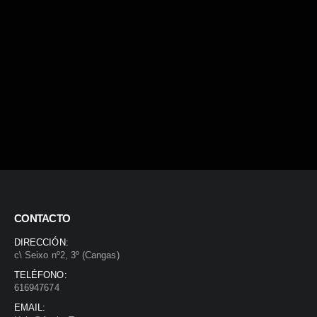
CONTACTO
DIRECCIÓN:
c\ Seixo nº2, 3º (Cangas)
TELÉFONO:
616947674
EMAIL: