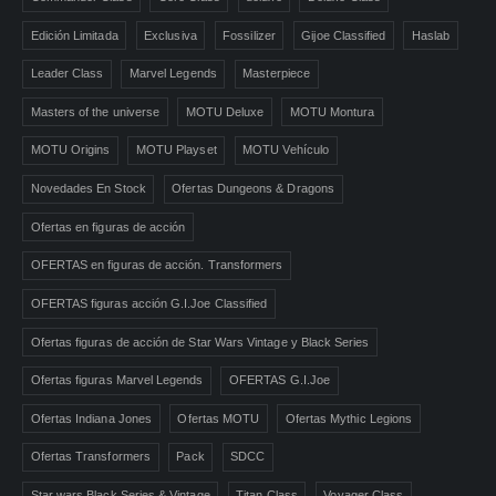
Edición Limitada
Exclusiva
Fossilizer
Gijoe Classified
Haslab
Leader Class
Marvel Legends
Masterpiece
Masters of the universe
MOTU Deluxe
MOTU Montura
MOTU Origins
MOTU Playset
MOTU Vehículo
Novedades En Stock
Ofertas Dungeons & Dragons
Ofertas en figuras de acción
OFERTAS en figuras de acción. Transformers
OFERTAS figuras acción G.I.Joe Classified
Ofertas figuras de acción de Star Wars Vintage y Black Series
Ofertas figuras Marvel Legends
OFERTAS G.I.Joe
Ofertas Indiana Jones
Ofertas MOTU
Ofertas Mythic Legions
Ofertas Transformers
Pack
SDCC
Star wars Black Series & Vintage
Titan Class
Voyager Class