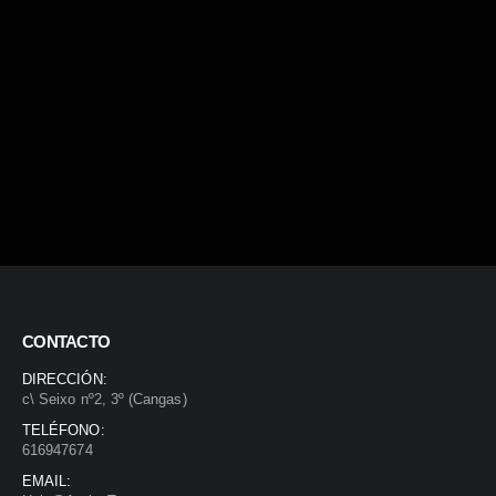
CONTACTO
DIRECCIÓN:
c\ Seixo nº2, 3º (Cangas)
TELÉFONO:
616947674
EMAIL: