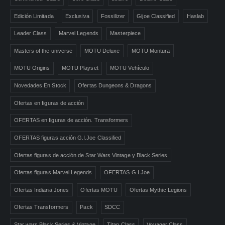
Edición Limitada
Exclusiva
Fossilizer
Gijoe Classified
Haslab
Leader Class
Marvel Legends
Masterpiece
Masters of the universe
MOTU Deluxe
MOTU Montura
MOTU Origins
MOTU Playset
MOTU Vehículo
Novedades En Stock
Ofertas Dungeons & Dragons
Ofertas en figuras de acción
OFERTAS en figuras de acción. Transformers
OFERTAS figuras acción G.I.Joe Classified
Ofertas figuras de acción de Star Wars Vintage y Black Series
Ofertas figuras Marvel Legends
OFERTAS G.I.Joe
Ofertas Indiana Jones
Ofertas MOTU
Ofertas Mythic Legions
Ofertas Transformers
Pack
SDCC
Star wars Black Series & Vintage
Titan Class
Voyager Class