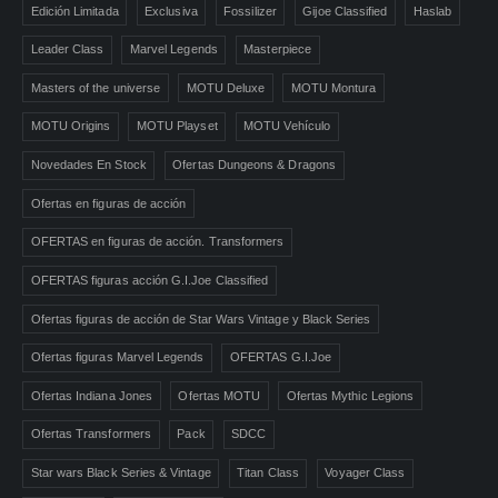
Edición Limitada
Exclusiva
Fossilizer
Gijoe Classified
Haslab
Leader Class
Marvel Legends
Masterpiece
Masters of the universe
MOTU Deluxe
MOTU Montura
MOTU Origins
MOTU Playset
MOTU Vehículo
Novedades En Stock
Ofertas Dungeons & Dragons
Ofertas en figuras de acción
OFERTAS en figuras de acción. Transformers
OFERTAS figuras acción G.I.Joe Classified
Ofertas figuras de acción de Star Wars Vintage y Black Series
Ofertas figuras Marvel Legends
OFERTAS G.I.Joe
Ofertas Indiana Jones
Ofertas MOTU
Ofertas Mythic Legions
Ofertas Transformers
Pack
SDCC
Star wars Black Series & Vintage
Titan Class
Voyager Class