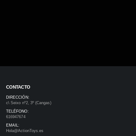
CONTACTO
DIRECCIÓN:
c\ Seixo nº2, 3º (Cangas)
TELÉFONO:
616947674
EMAIL:
Hola@ActionToys.es