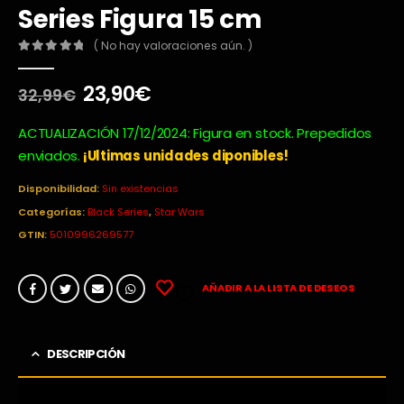
Series Figura 15 cm
( No hay valoraciones aún. )
0
out of 5
El
El
23,90
€
32,99
€
precio
precio
original
actual
ACTUALIZACIÓN 17/12/2024: Figura en stock. Prepedidos
era:
es:
enviados.
¡Ultimas unidades diponibles!
32,99€.
23,90€.
Disponibilidad:
Sin existencias
Categorías:
Black Series
,
Star Wars
GTIN:
5010996269577
AÑADIR A LA LISTA DE DESEOS
DESCRIPCIÓN