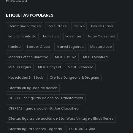
Privacidad
ETIQUETAS POPULARES
Commander Class
Core Class
deluxe
Deluxe Class
Edición Limitada
Exclusiva
Fossilizer
Gijoe Classified
Haslab
Leader Class
Marvel Legends
Masterpiece
Masters of the universe
MOTU Deluxe
MOTU Montura
MOTU Origins
MOTU Playset
MOTU Vehículo
Novedades En Stock
Ofertas Dungeons & Dragons
Ofertas en figuras de acción
OFERTAS en figuras de acción. Transformers
OFERTAS figuras acción G.I.Joe Classified
Ofertas figuras de acción de Star Wars Vintage y Black Series
Ofertas figuras Marvel Legends
OFERTAS G.I.Joe