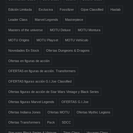
Edición Limitada
Exclusiva
Fossilizer
Gijoe Classified
Haslab
Leader Class
Marvel Legends
Masterpiece
Masters of the universe
MOTU Deluxe
MOTU Montura
MOTU Origins
MOTU Playset
MOTU Vehículo
Novedades En Stock
Ofertas Dungeons & Dragons
Ofertas en figuras de acción
OFERTAS en figuras de acción. Transformers
OFERTAS figuras acción G.I.Joe Classified
Ofertas figuras de acción de Star Wars Vintage y Black Series
Ofertas figuras Marvel Legends
OFERTAS G.I.Joe
Ofertas Indiana Jones
Ofertas MOTU
Ofertas Mythic Legions
Ofertas Transformers
Pack
SDCC
Star wars Black Series & Vintage
Titan Class
Voyager Class