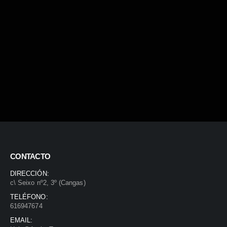
CONTACTO
DIRECCIÓN:
c\ Seixo nº2, 3º (Cangas)
TELÉFONO:
616947674
EMAIL: