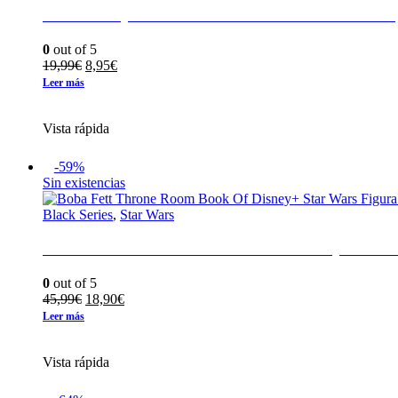
Anakin Skywalker La amenaza Fantasma Vinta
0
out of 5
El
El
19,99
€
8,95
€
precio
precio
Leer más
original
actual
era:
es:
Vista rápida
19,99€.
8,95€.
-59%
Sin existencias
Black Series
,
Star Wars
Boba Fett Throne Room Book Of Disney+ Star 
0
out of 5
El
El
45,99
€
18,90
€
precio
precio
Leer más
original
actual
era:
es:
Vista rápida
45,99€.
18,90€.