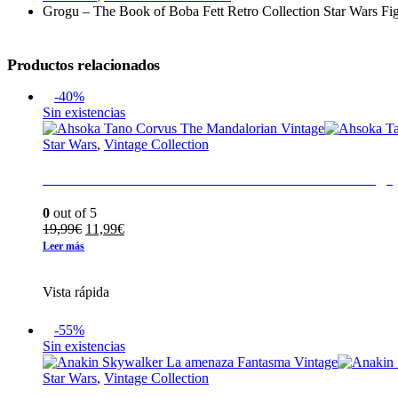
Grogu – The Book of Boba Fett Retro Collection Star Wars Fi
Productos relacionados
-40%
Sin existencias
Star Wars
,
Vintage Collection
Ahsoka Tano Corvus The Mandalorian Vintage
0
out of 5
El
El
19,99
€
11,99
€
precio
precio
Leer más
original
actual
era:
es:
Vista rápida
19,99€.
11,99€.
-55%
Sin existencias
Star Wars
,
Vintage Collection