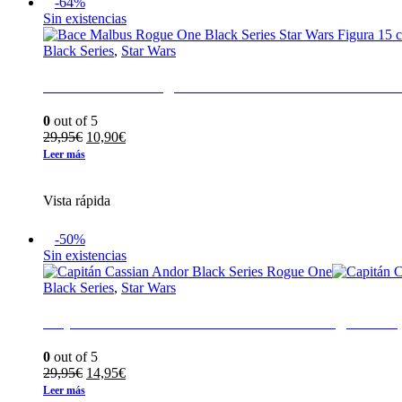
-64%
Sin existencias
Black Series
,
Star Wars
Bace Malbus Rogue One Black Series Star Wars
0
out of 5
El
El
29,95
€
10,90
€
precio
precio
Leer más
original
actual
era:
es:
Vista rápida
29,95€.
10,90€.
-50%
Sin existencias
Black Series
,
Star Wars
Capitán Cassian Andor Black Series Rogue One
0
out of 5
El
El
29,95
€
14,95
€
precio
precio
Leer más