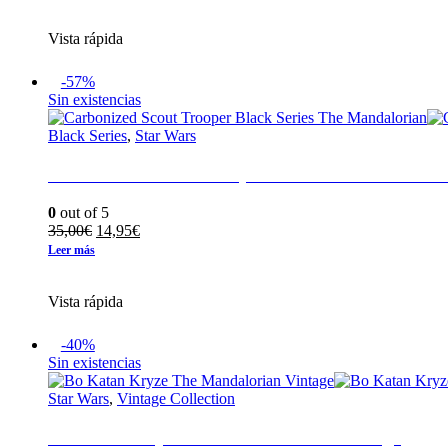
original
actual
era:
es:
Vista rápida
29,95€.
14,95€.
-57%
Sin existencias
Black Series
,
Star Wars
Carbonized Scout Trooper Black Series The Ma
0
out of 5
El
El
35,00
€
14,95
€
precio
precio
Leer más
original
actual
era:
es:
Vista rápida
35,00€.
14,95€.
-40%
Sin existencias
Star Wars
,
Vintage Collection
Bo Katan Kryze The Mandalorian Vintage