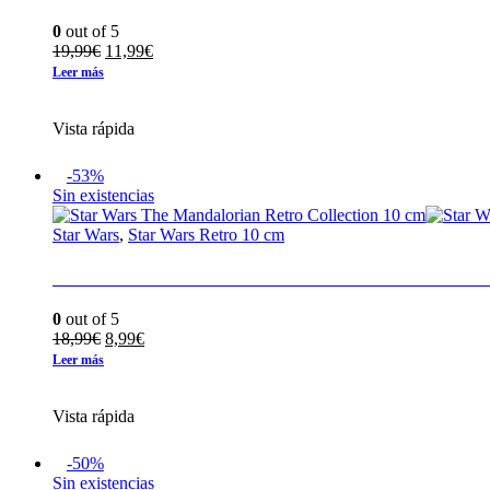
0
out of 5
El
El
19,99
€
11,99
€
precio
precio
Leer más
original
actual
era:
es:
Vista rápida
19,99€.
11,99€.
-53%
Sin existencias
Star Wars
,
Star Wars Retro 10 cm
Star Wars The Mandalorian Retro Collection 10
0
out of 5
El
El
18,99
€
8,99
€
precio
precio
Leer más
original
actual
era:
es:
Vista rápida
18,99€.
8,99€.
-50%
Sin existencias