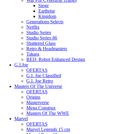
War For Cybertron Trilogy
Siege
Earthrise
Kingdom
Generations Selects
Netflix
Studio Series
Studio Series 86
Shattered Glass
Retro & Headmasters
Takara
RED: Robot Enhanced Design
G.I.Joe
OFERTAS
G.I. Joe Classified
G.I. Joe Retro
Masters Of The Universe
OFERTAS
Origins
Masterverse
Mega Construx
Masters Of The WWE
Marvel
OFERTAS
Marvel Legends 15 cm